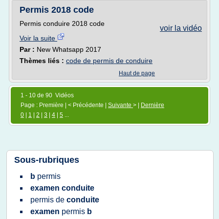
Permis 2018 code
Permis conduire 2018 code
voir la vidéo
Voir la suite
Par :
New Whatsapp 2017
Thèmes liés :
code de permis de conduire
Haut de page
1 - 10 de 90 Vidéos
Page : Première | < Précédente |
Suivante
> |
Dernière
0
|
1
|
2
|
3
|
4
|
5
...
Sous-rubriques
b
permis
examen conduite
permis
de
conduite
examen
permis
b