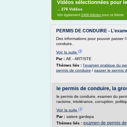
Vidéos sélectionnées pour l
276 Vidéos
→
Voir également
2406 Articles
pour ce thème
PERMIS DE CONDUIRE - L’examen
Des informations pour pouvoir passer 
conduire..
Voir la suite
Par :
AE - ARTISTE
Thèmes liés :
l'examen pratique du pe
permis de conduire
/
passer le permis 
le permis de conduire, la gr
le permis de conduire, examen du perm
racisme, intolérance, corruption, politiq
Voir la suite
Par :
satere gardepa
examen de permis de
Thèmes liés :