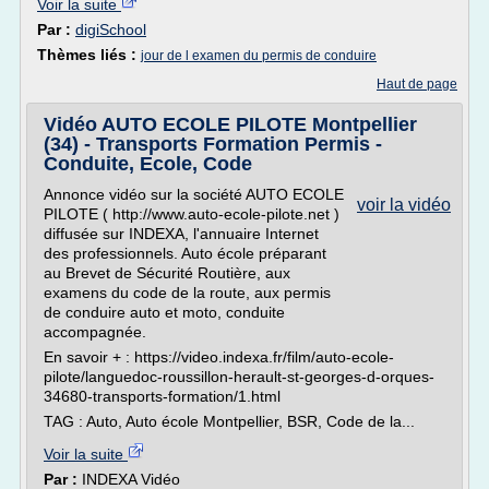
Voir la suite
Par :
digiSchool
Thèmes liés :
jour de l examen du permis de conduire
Haut de page
Vidéo AUTO ECOLE PILOTE Montpellier
(34) - Transports Formation Permis -
Conduite, Ecole, Code
Annonce vidéo sur la société AUTO ECOLE
voir la vidéo
PILOTE ( http://www.auto-ecole-pilote.net )
diffusée sur INDEXA, l'annuaire Internet
des professionnels. Auto école préparant
au Brevet de Sécurité Routière, aux
examens du code de la route, aux permis
de conduire auto et moto, conduite
accompagnée.
En savoir + : https://video.indexa.fr/film/auto-ecole-
pilote/languedoc-roussillon-herault-st-georges-d-orques-
34680-transports-formation/1.html
TAG : Auto, Auto école Montpellier, BSR, Code de la...
Voir la suite
Par :
INDEXA Vidéo