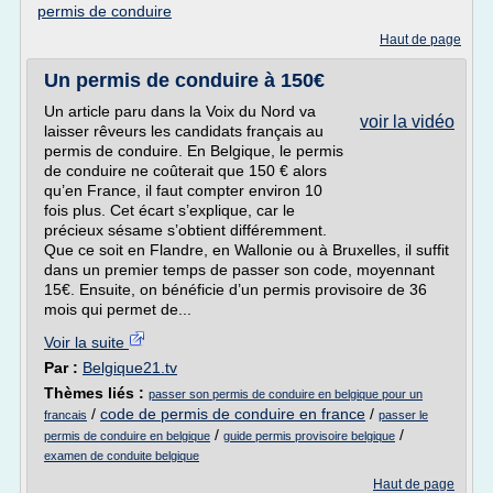
permis de conduire
Haut de page
Un permis de conduire à 150€
Un article paru dans la Voix du Nord va
voir la vidéo
laisser rêveurs les candidats français au
permis de conduire. En Belgique, le permis
de conduire ne coûterait que 150 € alors
qu’en France, il faut compter environ 10
fois plus. Cet écart s’explique, car le
précieux sésame s’obtient différemment.
Que ce soit en Flandre, en Wallonie ou à Bruxelles, il suffit
dans un premier temps de passer son code, moyennant
15€. Ensuite, on bénéficie d’un permis provisoire de 36
mois qui permet de...
Voir la suite
Par :
Belgique21.tv
Thèmes liés :
passer son permis de conduire en belgique pour un
/
code de permis de conduire en france
/
francais
passer le
/
/
permis de conduire en belgique
guide permis provisoire belgique
examen de conduite belgique
Haut de page