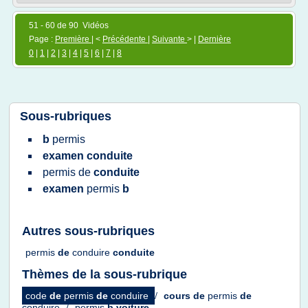
51 - 60 de 90 Vidéos
Page :
Première
| <
Précédente
|
Suivante
> |
Dernière
0
|
1
|
2
|
3
|
4
|
5
|
6
|
7
|
8
Sous-rubriques
b
permis
examen conduite
permis
de
conduite
examen
permis
b
Autres sous-rubriques
permis
de
conduire
conduite
Thèmes de la sous-rubrique
code
de
permis
de
conduire
/
cours
de
permis
de
conduire
/
permis
b voiture