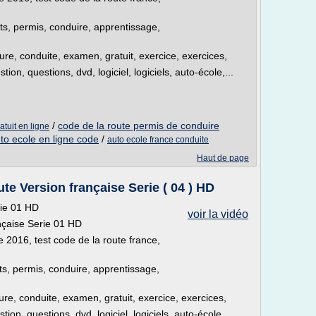
sts, permis, conduire, apprentissage,
iture, conduite, examen, gratuit, exercice, exercices,
on, questions, dvd, logiciel, logiciels, auto-école,...
/
code de la route permis de conduire
atuit en ligne
to ecole en ligne code
/
auto ecole france conduite
Haut de page
e Version française Serie ( 04 ) HD
rie 01 HD
voir la vidéo
nçaise Serie 01 HD
e 2016, test code de la route france,
sts, permis, conduire, apprentissage,
ture, conduite, examen, gratuit, exercice, exercices,
on, questions, dvd, logiciel, logiciels, auto-école,...