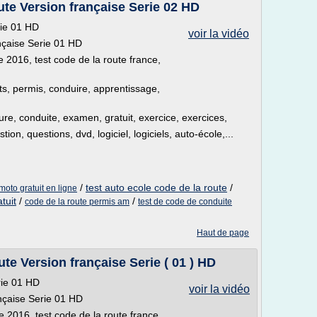
te Version française Serie 02 HD
rie 01 HD
voir la vidéo
nçaise Serie 01 HD
e 2016, test code de la route france,
sts, permis, conduire, apprentissage,
ture, conduite, examen, gratuit, exercice, exercices,
on, questions, dvd, logiciel, logiciels, auto-école,...
/
test auto ecole code de la route
/
moto gratuit en ligne
tuit
/
/
code de la route permis am
test de code de conduite
Haut de page
e Version française Serie ( 01 ) HD
rie 01 HD
voir la vidéo
nçaise Serie 01 HD
e 2016, test code de la route france,