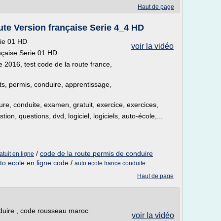
Haut de page
te Version française Serie 4_4 HD
rie 01 HD
voir la vidéo
nçaise Serie 01 HD
e 2016, test code de la route france,
sts, permis, conduire, apprentissage,
ture, conduite, examen, gratuit, exercice, exercices,
on, questions, dvd, logiciel, logiciels, auto-école,...
/
code de la route permis de conduire
atuit en ligne
to ecole en ligne code
/
auto ecole france conduite
Haut de page
duire , code rousseau maroc
voir la vidéo