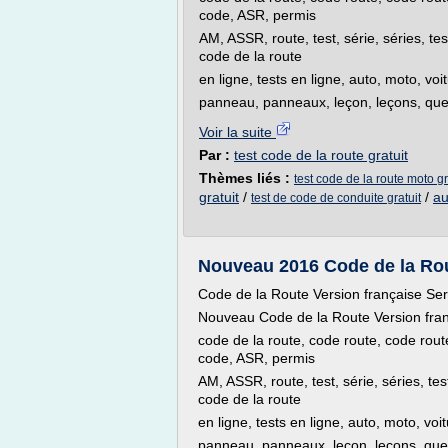
code, ASR, permis
AM, ASSR, route, test, série, séries, te
code de la route
en ligne, tests en ligne, auto, moto, vo
panneau, panneaux, leçon, leçons, questi
Voir la suite
Par :
test code de la route gratuit
Thèmes liés :
test code de la route moto gr
gratuit
/
/
au
test de code de conduite gratuit
Nouveau 2016 Code de la Rout
Code de la Route Version française Se
Nouveau Code de la Route Version fra
code de la route, code route, code rout
code, ASR, permis
AM, ASSR, route, test, série, séries, te
code de la route
en ligne, tests en ligne, auto, moto, voi
panneau, panneaux, leçon, leçons, questi