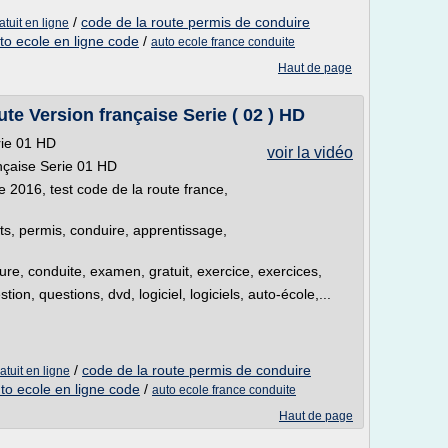
/
code de la route permis de conduire
atuit en ligne
to ecole en ligne code
/
auto ecole france conduite
Haut de page
e Version française Serie ( 02 ) HD
rie 01 HD
voir la vidéo
nçaise Serie 01 HD
e 2016, test code de la route france,
sts, permis, conduire, apprentissage,
iture, conduite, examen, gratuit, exercice, exercices,
on, questions, dvd, logiciel, logiciels, auto-école,...
/
code de la route permis de conduire
atuit en ligne
to ecole en ligne code
/
auto ecole france conduite
Haut de page