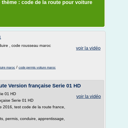
 thème : code de la route pour voiture
1
duire , code rousseau maroc
voir la vidéo
/
duire maroc
code permis voiture maroc
te Version française Serie 01 HD
rie 01 HD
voir la vidéo
nçaise Serie 01 HD
e 2016, test code de la route france,
sts, permis, conduire, apprentissage,