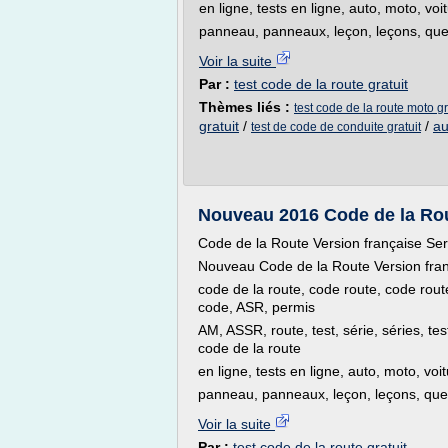
en ligne, tests en ligne, auto, moto, vo
panneau, panneaux, leçon, leçons, questi
Voir la suite
Par :
test code de la route gratuit
Thèmes liés :
test code de la route moto gr
gratuit
/
/
au
test de code de conduite gratuit
Nouveau 2016 Code de la Rout
Code de la Route Version française Se
Nouveau Code de la Route Version fra
code de la route, code route, code rout
code, ASR, permis
AM, ASSR, route, test, série, séries, te
code de la route
en ligne, tests en ligne, auto, moto, voi
panneau, panneaux, leçon, leçons, questi
Voir la suite
Par :
test code de la route gratuit