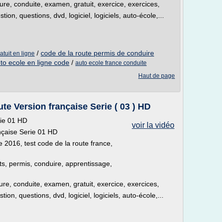
iture, conduite, examen, gratuit, exercice, exercices,
on, questions, dvd, logiciel, logiciels, auto-école,...
/
code de la route permis de conduire
atuit en ligne
to ecole en ligne code
/
auto ecole france conduite
Haut de page
e Version française Serie ( 03 ) HD
rie 01 HD
voir la vidéo
nçaise Serie 01 HD
e 2016, test code de la route france,
sts, permis, conduire, apprentissage,
ture, conduite, examen, gratuit, exercice, exercices,
on, questions, dvd, logiciel, logiciels, auto-école,...