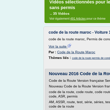
Vidéos sélectionnées pour le
sans permis
35 Vidéos
→
Voir également
491 Articles
pour ce thème
code de la route maroc - Voiture 
code de la route maroc, Permis de con
Voir la suite
Par :
Code de la Route Maroc
Thèmes liés :
code de la route permis de con
Nouveau 2016 Code de la Rou
Code de la Route Version française Se
Nouveau Code de la Route Version fra
code de la route, code route, code rout
code, ASR, permis
AM, ASSR, route, test, série, séries, te
code de la route