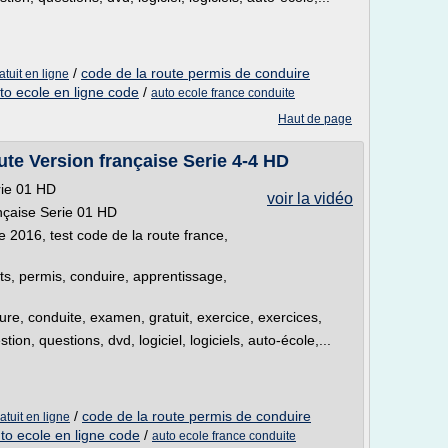
/
code de la route permis de conduire
atuit en ligne
to ecole en ligne code
/
auto ecole france conduite
Haut de page
te Version française Serie 4-4 HD
rie 01 HD
voir la vidéo
nçaise Serie 01 HD
e 2016, test code de la route france,
sts, permis, conduire, apprentissage,
iture, conduite, examen, gratuit, exercice, exercices,
on, questions, dvd, logiciel, logiciels, auto-école,...
/
code de la route permis de conduire
atuit en ligne
to ecole en ligne code
/
auto ecole france conduite