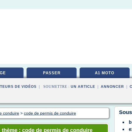
GE
PASSER
A1 MOTO
TEURS DE VIDÉOS
| SOUMETTRE :
UN ARTICLE
|
ANNONCER
|
Sous
e conduire
>
code de permis de conduire
e
e thème : code de permis de conduire