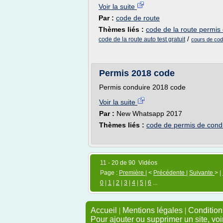
Voir la suite
Par :
code de route
Thèmes liés :
code de la route permis 
/
code de la route auto test gratuit
cours de code
Permis 2018 code
Permis conduire 2018 code
Voir la suite
Par :
New Whatsapp 2017
Thèmes liés :
code de permis de cond
11 - 20 de 90 Vidéos
Page :
Première
| <
Précédente
|
Suivante
> |
0
|
1
|
2
|
3
|
4
|
5
|
6
...
Accueil
|
Mentions légales
|
Conditions
Pour ajouter ou supprimer un site, voi