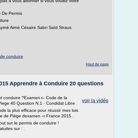
ez pas à vous abonner si vous voulez votre
re De Permis
iture
ymé Aimé Césaire Sabri Saïd Straus
 de conduire
Haut de page
015 Apprendre à Conduire 20 questions
et conduire ?Examen ▻ Code de la
voir la vidéo
ege 40 Question N.1 - Condidat Libre .
ode la plus efficace pour réussir mes lois
e de Piège dexamen ◅ France 2015 .
out sur le permis de conduire !
uites sur : .