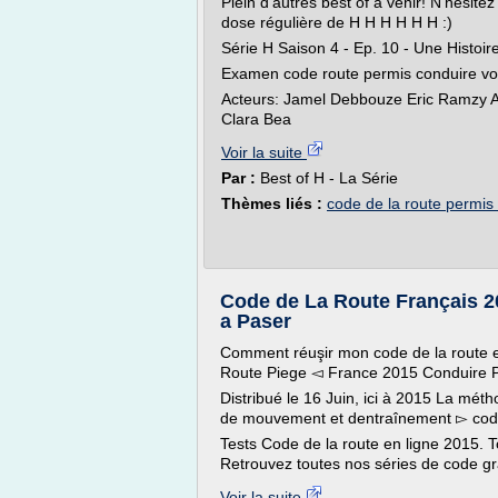
Plein d'autres best of à venir! N'hésit
dose régulière de H H H H H H :)
Série H Saison 4 - Ep. 10 - Une Histoi
Examen code route permis conduire vo
Acteurs: Jamel Debbouze Eric Ramzy A
Clara Bea
Voir la suite
Par :
Best of H - La Série
Thèmes liés :
code de la route permis
Code de La Route Français 2
a Paser
Comment réuşir mon code de la route 
Route Piege ◅ France 2015 Conduire Pi
Distribué le 16 Juin, ici à 2015 La méth
de mouvement et dentraînement ▻ cod
Tests Code de la route en ligne 2015. T
Retrouvez toutes nos séries de code grat
Voir la suite