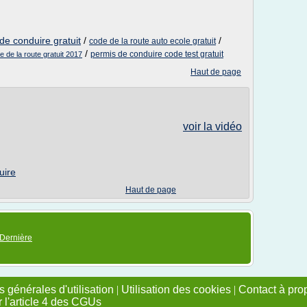
de conduire gratuit
/
/
code de la route auto ecole gratuit
/
permis de conduire code test gratuit
 de la route gratuit 2017
Haut de page
voir la vidéo
uire
Haut de page
Dernière
 générales d'utilisation
|
Utilisation des cookies
|
Contact à pro
r l'article 4 des CGUs