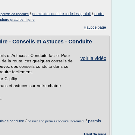
/
/
code
permis de conduire code test gratuit
 permis de conduire
duire gratuit en ligne
Haut de page
re - Conseils et Astuces - Conduite
ls et Astuces - Conduite facile: Pour
voir la vidéo
 de la route, ces quelques conseils de
rouvez des conseils conduite dans ce
nduire facilement.
r Clipflip.
trucs et astuces sur notre chaîne
..
/
/
permis
mis de conduire
passer son permis conduire facilement
Haut de page