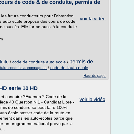
cours de code & de conduite, permis de
 les futurs conducteurs pour l'obtention
voir la vidéo
e auto école propose des cours de code,
ec succès. Elle forme aussi à la conduite
om
permis de
uite
/
code de conduite auto ecole
/
/
code de l'auto ecole
duire conduite accompagnee
Haut de page
 HD serie 10 HD
 et conduire ?Examen ? Code de la
voir la vidéo
ège 40 Question N.1 - Candidat Libre -
mis de conduire se peut faire 100%
auto école.passer code de la route en
ellement dans les auto-écoles parce que
uer un programme national prévu par la
...