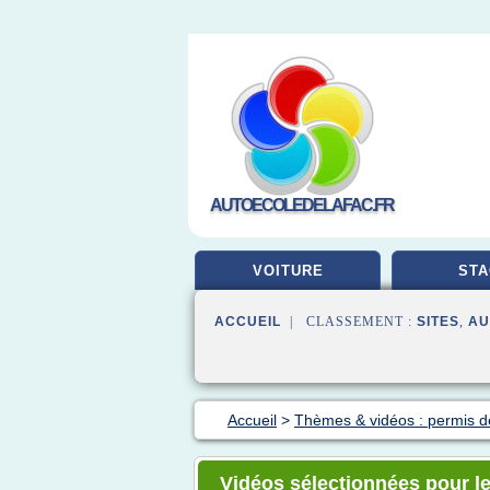
AUTOECOLEDELAFAC.FR
VOITURE
STA
ACCUEIL
| CLASSEMENT :
SITES
,
AU
Accueil
>
Thèmes & vidéos : permis d
Vidéos sélectionnées pour l