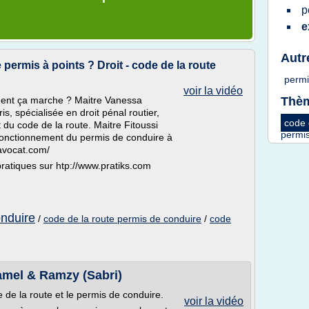
p
e
Autr
 permis à points ? Droit - code de la route
perm
voir la vidéo
Thèm
ment ça marche ? Maitre Vanessa
, spécialisée en droit pénal routier,
code
et du code de la route. Maitre Fitoussi
permi
 fonctionnement du permis de conduire à
-avocat.com/
pratiques sur htp://www.pratiks.com
onduire
/
code de la route permis de conduire
/
code
amel & Ramzy (Sabri)
 de la route et le permis de conduire.
voir la vidéo