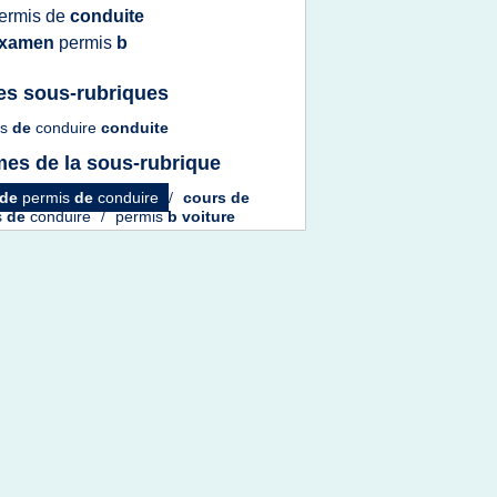
ermis
de
conduite
xamen
permis
b
es sous-rubriques
is
de
conduire
conduite
es de la sous-rubrique
de
permis
de
conduire
/
cours
de
s
de
conduire
/
permis
b voiture