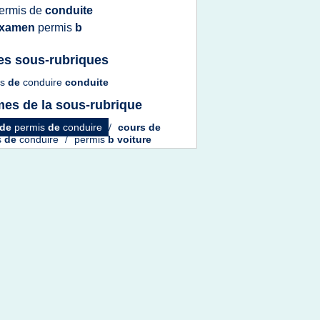
ermis
de
conduite
xamen
permis
b
es sous-rubriques
is
de
conduire
conduite
es de la sous-rubrique
de
permis
de
conduire
/
cours
de
s
de
conduire
/
permis
b voiture