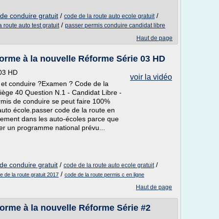
de conduire gratuit
/
/
code de la route auto ecole gratuit
/
 route auto test gratuit
passer permis conduire candidat libre
Haut de page
orme à la nouvelle Réforme Série 03 HD
 03 HD
voir la vidéo
 et conduire ?Examen ? Code de la
ège 40 Question N.1 - Candidat Libre -
mis de conduire se peut faire 100%
auto école.passer code de la route en
ellement dans les auto-écoles parce que
uer un programme national prévu...
de conduire gratuit
/
/
code de la route auto ecole gratuit
/
 de la route gratuit 2017
code de la route permis c en ligne
Haut de page
orme à la nouvelle Réforme Série #2