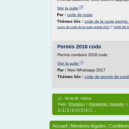
Voir la suite
Par :
code de route
Thèmes liés :
code de la route permis 
/
code de la
cours de code de la route gratuit 2017
Permis 2018 code
Permis conduire 2018 code
Voir la suite
Par :
New Whatsapp 2017
Thèmes liés :
code de permis de cond
21 - 30 de 90 Vidéos
Page :
Première
| <
Précédente
|
Suivante
> |
0
|
1
|
2
|
3
|
4
|
5
|
6
|
7
...
Accueil
|
Mentions légales
|
Conditions