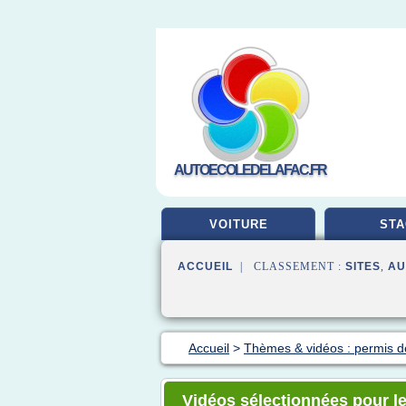
AUTOECOLEDELAFAC.FR
VOITURE
STA
ACCUEIL
| CLASSEMENT :
SITES
,
AU
Accueil
>
Thèmes & vidéos : permis d
Vidéos sélectionnées pour l