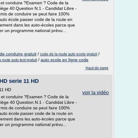
 et conduire ?Examen ? Code de la
ège 40 Question N.1 - Candidat Libre -
mis de conduire se peut faire 100%
auto école.passer code de la route en
ellement dans les auto-écoles parce que
uer un programme national prévu...
de conduire gratuit
/
/
code de la route auto ecole gratuit
/
auto ecole en ligne code
 route auto test gratuit
Haut de page
 HD serie 11 HD
 11 HD
voir la vidéo
 et conduire ?Examen ? Code de la
ège 40 Question N.1 - Candidat Libre -
mis de conduire se peut faire 100%
auto école.passer code de la route en
iellement dans les auto-écoles parce que
uer un programme national prévu...