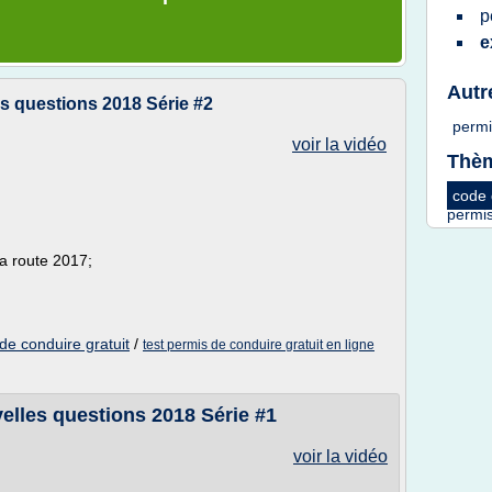
p
e
Autr
s questions 2018 Série #2
perm
voir la vidéo
Thèm
code
permi
la route 2017;
de conduire gratuit
/
test permis de conduire gratuit en ligne
elles questions 2018 Série #1
voir la vidéo