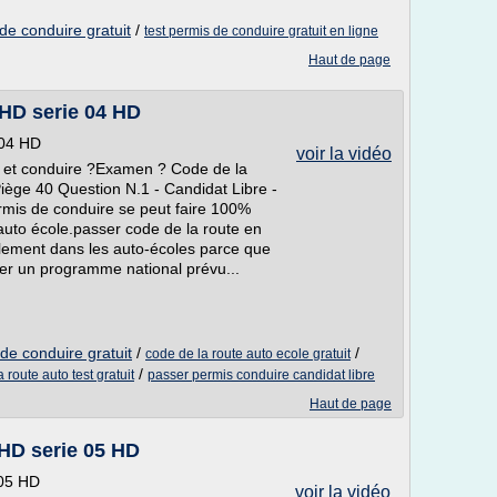
de conduire gratuit
/
test permis de conduire gratuit en ligne
Haut de page
 HD serie 04 HD
 04 HD
voir la vidéo
 et conduire ?Examen ? Code de la
ège 40 Question N.1 - Candidat Libre -
mis de conduire se peut faire 100%
auto école.passer code de la route en
iellement dans les auto-écoles parce que
uer un programme national prévu...
de conduire gratuit
/
/
code de la route auto ecole gratuit
/
 route auto test gratuit
passer permis conduire candidat libre
Haut de page
 HD serie 05 HD
 05 HD
voir la vidéo