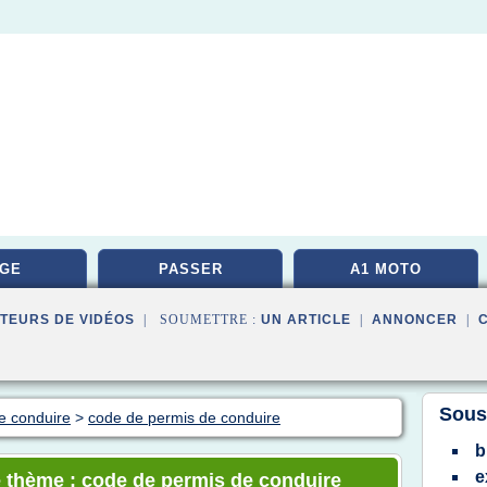
GE
PASSER
A1 MOTO
TEURS DE VIDÉOS
| SOUMETTRE :
UN ARTICLE
|
ANNONCER
|
Sous
e conduire
>
code de permis de conduire
e
e thème : code de permis de conduire