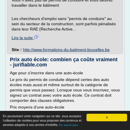
Vous n'avez pas de permis de conduire et vous désirez
travailler dans le bâtiment
Les chercheurs d'emploi sans "permis de conduire" au
sein du secteur de la construction, sont parfois pénalisés
dans leur RAE (Recherche Active...
Lire la suite
Site :
http://www.formations-du-batiment-bruxelles.be
Prix auto école: combien ça coûte vraiment
- jurifiable.com
Age pour s'inscrire dans une auto-école
Le prix du permis de conduite dépend certes des auto
écoles mais aussi et même surtout de la catégorie de
permis que vous passez. Lorsque vous vous inscrivez, vous
signez un contrat avec votre auto école. Ce contrat doit
comporter des clauses obligatoires.
Prix moyens d'une auto-école
Le prix d'une auto-école dépend de la nature du forfait et
En poursuivant votre navigation sur ce site, vous acceptez
X
des...
l'utilisation de cookies pour vous proposer des contenus et
services adaptés à vos centres d'intérêts.
En savoir plus
Lire la suite