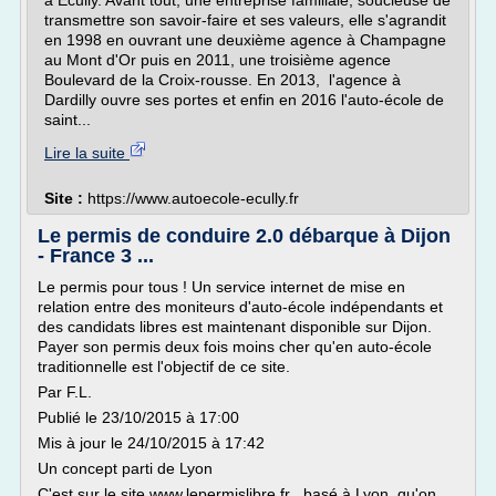
à Ecully. Avant tout, une entreprise familiale, soucieuse de
transmettre son savoir-faire et ses valeurs, elle s'agrandit
en 1998 en ouvrant une deuxième agence à Champagne
au Mont d'Or puis en 2011, une troisième agence
Boulevard de la Croix-rousse. En 2013, l'agence à
Dardilly ouvre ses portes et enfin en 2016 l'auto-école de
saint...
Lire la suite
Site :
https://www.autoecole-ecully.fr
Le permis de conduire 2.0 débarque à Dijon
- France 3 ...
Le permis pour tous ! Un service internet de mise en
relation entre des moniteurs d'auto-école indépendants et
des candidats libres est maintenant disponible sur Dijon.
Payer son permis deux fois moins cher qu'en auto-école
traditionnelle est l'objectif de ce site.
Par F.L.
Publié le 23/10/2015 à 17:00
Mis à jour le 24/10/2015 à 17:42
Un concept parti de Lyon
C'est sur le site www.lepermislibre.fr , basé à Lyon, qu'on