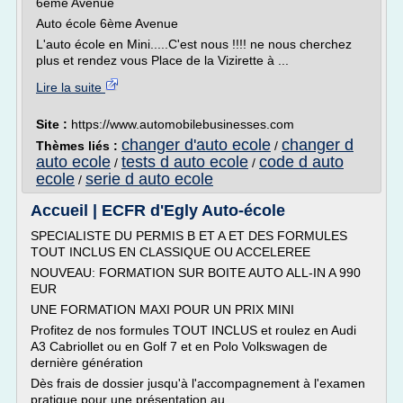
6ème Avenue
Auto école 6ème Avenue
L'auto école en Mini.....C'est nous !!!! ne nous cherchez
plus et rendez vous Place de la Vizirette à ...
Lire la suite
Site :
https://www.automobilebusinesses.com
changer d'auto ecole
changer d
Thèmes liés :
/
auto ecole
tests d auto ecole
code d auto
/
/
ecole
serie d auto ecole
/
Accueil | ECFR d'Egly Auto-école
SPECIALISTE DU PERMIS B ET A ET DES FORMULES
TOUT INCLUS EN CLASSIQUE OU ACCELEREE
NOUVEAU: FORMATION SUR BOITE AUTO ALL-IN A 990
EUR
UNE FORMATION MAXI POUR UN PRIX MINI
Profitez de nos formules TOUT INCLUS et roulez en Audi
A3 Cabriollet ou en Golf 7 et en Polo Volkswagen de
dernière génération
Dès frais de dossier jusqu'à l'accompagnement à l'examen
pratique pour une présentation au...