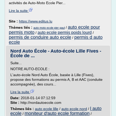
activités de Auto-Moto Ecole Pier...
Lire la suite
Site :
https://www.editus.lu
auto ecole pour
Thèmes liés :
/
auto moto ecole pier gaul
permis moto
auto ecole permis poids lourd
/
/
permis de conduire auto ecole
permis d auto
/
ecole
Nord Auto École - Auto-école Lille Fives -
École de ...
Suite...
NOTRE AUTO-ECOLE :
L'auto-école Nord Auto École, basée à Lille (Fives),
propose des formations au permis A, B et AAC (conduite
accompagnée), des cours...
Lire la suite
Date:
2018-01-14 07:12:59
Site :
http://nordautoecole.com
l auto
Thèmes liés :
auto ecole lille
/
auto ecole nord
/
ecole
moniteur d'auto ecole formation
/
/