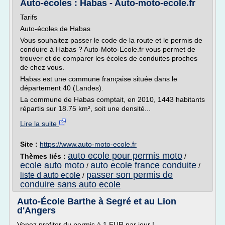
Auto-écoles : Habas - Auto-moto-ecole.fr
Tarifs
Auto-écoles de Habas
Vous souhaitez passer le code de la route et le permis de
conduire à Habas ? Auto-Moto-Ecole.fr vous permet de
trouver et de comparer les écoles de conduites proches
de chez vous.
Habas est une commune française située dans le
département 40 (Landes).
La commune de Habas comptait, en 2010, 1443 habitants
répartis sur 18.75 km², soit une densité...
Lire la suite
Site :
https://www.auto-moto-ecole.fr
auto ecole pour permis moto
Thèmes liés :
/
ecole auto moto
auto ecole france conduite
/
/
passer son permis de
liste d auto ecole
/
conduire sans auto ecole
Auto-École Barthe à Segré et au Lion
d'Angers
Venez profiter du permis à 1 EUR par jour !