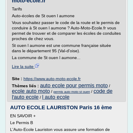
moto-ecole.fr
Tarifs
Auto-écoles de St ouen l aumone
Vous souhaitez passer le code de la route et le permis de
conduire à St ouen l aumone ? Auto-Moto-Ecole.fr vous
permet de trouver et de comparer les écoles de conduites
proches de chez vous.
St ouen l aumone est une commune française située
dans le département 95 (Val-d'oise).
La commune de St ouen l aumone...
Lire la suite
Site :
https://www.auto-moto-ecole.fr
auto ecole pour permis moto
Thèmes liés :
/
ecole auto moto
code de
/
/
permis auto moto st ouen
l'auto ecole
l auto ecole
/
AUTO ECOLE LAURISTON Paris 16 ème
EN SAVOIR +
Le Permis B
L'Auto-Ecole Lauriston vous assure une formation de