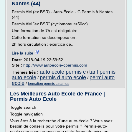
Nantes (44)
Permis AM (ex BSR) - Auto-École - C.Permis à Nantes
(44)
Permis AM "ex BSR" (cyclomoteur<50cc)
Une formation de 7h est obligatoire.
Cette formation se décompose en :
2h hors circulation : exercice de...
Lire la suite
Date:
2018-04-19 22:59:52
Site :
http://www.autoecole-cpermis.com
auto ecole permis c
tarif permis
Thèmes liés :
/
auto ecole
permis d auto ecole
permi auto
/
/
ecole
/
formation permis c nantes
Les Meilleures Auto Ecole de France |
Permis Auto Ecole
Toggle search
Toggle navigation
Vous êtes à la recherche d'une auto-école ? Vous avez
besoin de conseils pour votre permis ? Permis-auto-
ecole.com vous propose une plate-forme de mise en