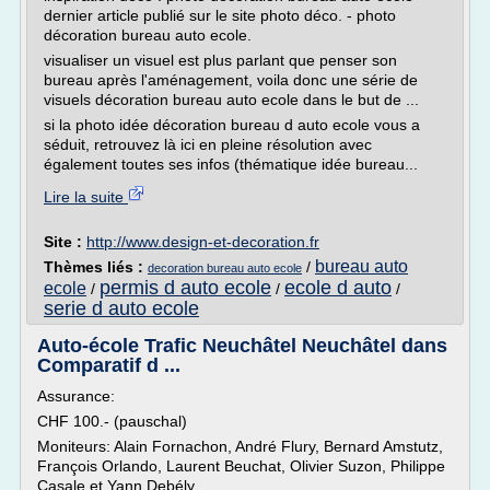
dernier article publié sur le site photo déco. - photo
décoration bureau auto ecole.
visualiser un visuel est plus parlant que penser son
bureau après l'aménagement, voila donc une série de
visuels décoration bureau auto ecole dans le but de ...
si la photo idée décoration bureau d auto ecole vous a
séduit, retrouvez là ici en pleine résolution avec
également toutes ses infos (thématique idée bureau...
Lire la suite
Site :
http://www.design-et-decoration.fr
bureau auto
Thèmes liés :
/
decoration bureau auto ecole
permis d auto ecole
ecole d auto
ecole
/
/
/
serie d auto ecole
Auto-école Trafic Neuchâtel Neuchâtel dans
Comparatif d ...
Assurance:
CHF 100.- (pauschal)
Moniteurs: Alain Fornachon, André Flury, Bernard Amstutz,
François Orlando, Laurent Beuchat, Olivier Suzon, Philippe
Casale et Yann Debély