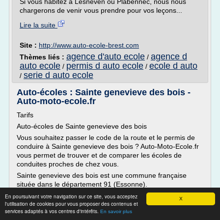
Si vous habitez à Lesneven ou Plabennec, nous nous
chargerons de venir vous prendre pour vos leçons...
Lire la suite
Site :
http://www.auto-ecole-brest.com
agence d'auto ecole
agence d
Thèmes liés :
/
auto ecole
permis d auto ecole
ecole d auto
/
/
serie d auto ecole
/
Auto-écoles : Sainte genevieve des bois -
Auto-moto-ecole.fr
Tarifs
Auto-écoles de Sainte genevieve des bois
Vous souhaitez passer le code de la route et le permis de
conduire à Sainte genevieve des bois ? Auto-Moto-Ecole.fr
vous permet de trouver et de comparer les écoles de
conduites proches de chez vous.
Sainte genevieve des bois est une commune française
située dans le département 91 (Essonne).
La commune de Sainte...
En poursuivant votre navigation sur ce site, vous acceptez
X
l'utilisation de cookies pour vous proposer des contenus et
Lire la suite
services adaptés à vos centres d'intérêts.
En savoir plus