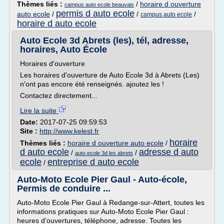
Thèmes liés :
/
horaire d ouverture
campus auto ecole beauvais
permis d auto ecole
auto ecole
/
/
/
campus auto ecole
horaire d auto ecole
Auto Ecole 3d Abrets (les), tél, adresse,
horaires, Auto École
Horaires d'ouverture
Les horaires d'ouverture de Auto Ecole 3d à Abrets (Les)
n'ont pas encore été renseignés. ajoutez les !
Contactez directement...
Lire la suite
Date:
2017-07-25 09:59:53
Site :
http://www.kelest.fr
horaire
Thèmes liés :
horaire d ouverture auto ecole
/
d auto ecole
adresse d auto
/
/
auto ecole 3d les abrets
ecole
entreprise d auto ecole
/
Auto-Moto Ecole Pier Gaul - Auto-école,
Permis de conduire ...
Auto-Moto Ecole Pier Gaul à Redange-sur-Attert, toutes les
informations pratiques sur Auto-Moto Ecole Pier Gaul :
heures d'ouvertures, téléphone, adresse. Toutes les