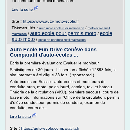
La commune de Rueil malmaison...
Lire la suite
Site :
https://www.auto-moto-ecole.fr
Thèmes liés :
/
auto moto ecole rueil malmaison
moto ecole rueil
auto ecole pour permis moto
ecole
/
/
malmaison
auto moto
/
ecole de conduite rueil malmaison
Auto Ecole Fun Drive Genève dans
Comparatif d'auto-écoles ...
Ecris la première évaluation: Evaluer le moniteur
Statistiques de 30 jours : L'insertion affichée 12893 fois, le
site Internet a été cliqué 33 fois. ( sponsored )
Auto-écoles en Suisse : auto-écoles et moniteurs de
conduite auto, moto, poids lourd, camion, taxi et bateau.
Théorie de la circulation (VKU), premiers secours, cours de
base moto, informations sur l'Office de la circulation, permis
d'élève conducteur, permis de conduire, examen de
conduite, cours de...
Lire la suite
Site :
https://auto-ecole.comparatif.ch