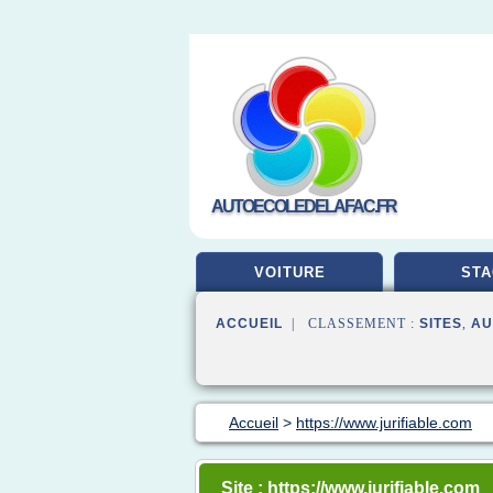
AUTOECOLEDELAFAC.FR
VOITURE
STA
ACCUEIL
| CLASSEMENT :
SITES
,
AU
Accueil
>
https://www.jurifiable.com
Site : https://www.jurifiable.com