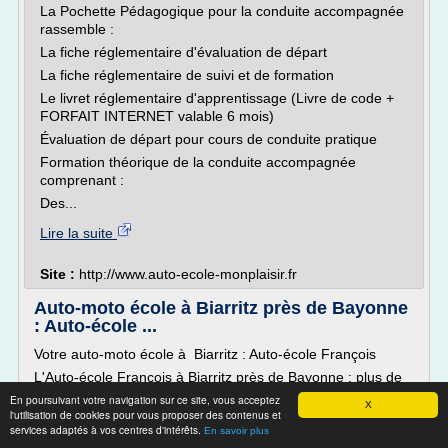
La Pochette Pédagogique pour la conduite accompagnée
rassemble :
La fiche réglementaire d'évaluation de départ
La fiche réglementaire de suivi et de formation
Le livret réglementaire d'apprentissage (Livre de code +
FORFAIT INTERNET valable 6 mois)
Évaluation de départ pour cours de conduite pratique
Formation théorique de la conduite accompagnée
comprenant :
Des...
Lire la suite
Site :
http://www.auto-ecole-monplaisir.fr
Auto-moto école à Biarritz près de Bayonne
: Auto-école ...
Votre auto-moto école à Biarritz : Auto-école François
L'Auto-école François à Biarritz près de Bayonne : plus de
50 ans d'expérience à votre service !
En poursuivant votre navigation sur ce site, vous acceptez
X
l'utilisation de cookies pour vous proposer des contenus et
L'auto-école François vous accompagne depuis 1965 pour
services adaptés à vos centres d'intérêts.
En savoir plus
vous former au permis auto , permis moto , permis AM ,