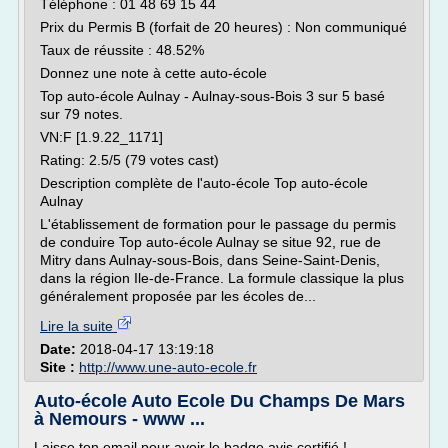
Téléphone : 01 48 69 15 44
Prix du Permis B (forfait de 20 heures) : Non communiqué
Taux de réussite : 48.52%
Donnez une note à cette auto-école
Top auto-école Aulnay - Aulnay-sous-Bois 3 sur 5 basé
sur 79 notes.
VN:F [1.9.22_1171]
Rating: 2.5/5 (79 votes cast)
Description complète de l'auto-école Top auto-école
Aulnay
L'établissement de formation pour le passage du permis
de conduire Top auto-école Aulnay se situe 92, rue de
Mitry dans Aulnay-sous-Bois, dans Seine-Saint-Denis,
dans la région Ile-de-France. La formule classique la plus
généralement proposée par les écoles de...
Lire la suite
Date:
2018-04-17 13:19:18
Site :
http://www.une-auto-ecole.fr
Auto-école Auto Ecole Du Champs De Mars
à Nemours - www ...
Laisse ton email pour avoir le badge avis certifié !