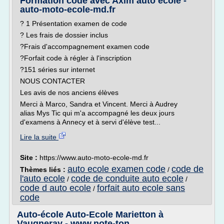
Formation code avec Axim auto école -
auto-moto-ecole-md.fr
? 1 Présentation examen de code
? Les frais de dossier inclus
?Frais d'accompagnement examen code
?Forfait code à régler à l'inscription
?151 séries sur internet
NOUS CONTACTER
Les avis de nos anciens élèves
Merci à Marco, Sandra et Vincent. Merci à Audrey
alias Mys Tic qui m'a accompagné les deux jours
d'examens à Annecy et à servi d'élève test...
Lire la suite
Site :
https://www.auto-moto-ecole-md.fr
auto ecole examen code
code de
Thèmes liés :
/
l'auto ecole
code de conduite auto ecole
/
/
code d auto ecole
forfait auto ecole sans
/
code
Auto-école Auto-Ecole Marietton à
Vaugneray - www.note-ton ...