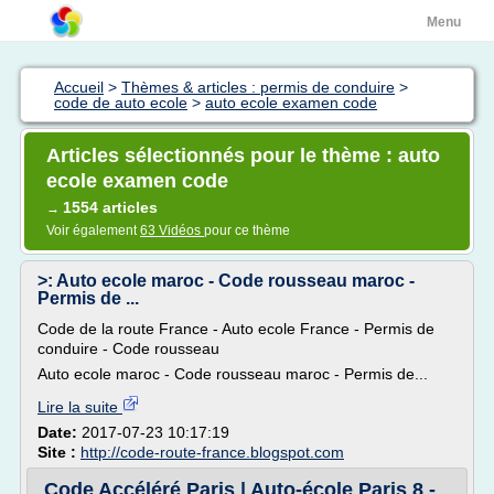
Menu
Accueil
>
Thèmes & articles : permis de conduire
>
code de auto ecole
>
auto ecole examen code
Articles sélectionnés pour le thème : auto
ecole examen code
1554 articles
→
Voir également
63 Vidéos
pour ce thème
>: Auto ecole maroc - Code rousseau maroc -
Permis de ...
Code de la route France - Auto ecole France - Permis de
conduire - Code rousseau
Auto ecole maroc - Code rousseau maroc - Permis de...
Lire la suite
Date:
2017-07-23 10:17:19
Site :
http://code-route-france.blogspot.com
Code Accéléré Paris | Auto-école Paris 8 -