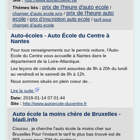
Site :
http://www.autoecole66.be
prix de l'heure d'auto ecole
Thèmes liés :
/
prix de l'heure auto
changer d'auto ecole prix
/
ecole
prix d'inscription auto ecole
/
/
tarif pour
changer d'auto ecole
Auto-écoles - Auto École du Centre à
Nantes
Pour tous renseignements sur le permis voiture, l'Auto-
Ecole du Centre vous accueille à Nantes dans le
département de la Loire-Atlantique.
Les leçons de conduite sont assurées de 8h à 20h du lundi
au vendredi et le samedi de 8h à 12h.
Nous sommes situés en plein coeur de...
Lire la suite
Date:
2018-01-14 07:01:44
Site :
http://www.autoecole-ducentre.fr
Auto école la moins chère de Bruxelles -
bladi.info
Coucou , je cherche l'auto école la moins cher sur
Bruxelles Pour l'instant le tarif le plus bas trouvé est de
855 euros pour 20H de pratique ,...