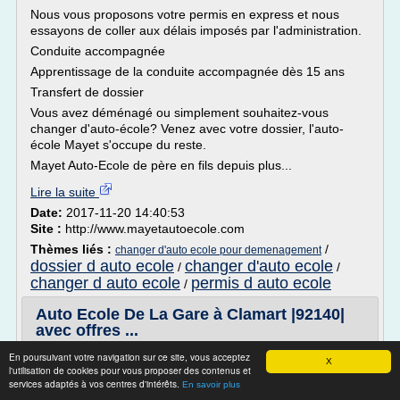
Nous vous proposons votre permis en express et nous
essayons de coller aux délais imposés par l'administration.
Conduite accompagnée
Apprentissage de la conduite accompagnée dès 15 ans
Transfert de dossier
Vous avez déménagé ou simplement souhaitez-vous
changer d'auto-école? Venez avec votre dossier, l'auto-
école Mayet s'occupe du reste.
Mayet Auto-Ecole de père en fils depuis plus...
Lire la suite
Date:
2017-11-20 14:40:53
Site :
http://www.mayetautoecole.com
Thèmes liés :
/
changer d'auto ecole pour demenagement
dossier d auto ecole
changer d'auto ecole
/
/
changer d auto ecole
permis d auto ecole
/
Auto Ecole De La Gare à Clamart |92140|
avec offres ...
Non
En poursuivant votre navigation sur ce site, vous acceptez
X
l'utilisation de cookies pour vous proposer des contenus et
1 Avis
services adaptés à vos centres d'intérêts.
En savoir plus
Vous avez récemment visité l'établissement Auto Ecole De