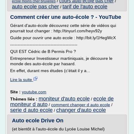
cours auto ecole pas cher
/
/
ecole moins cher bruxelles
auto ecole pas cher
tarif de l'auto ecole
/
Comment créer une auto-école ? - YouTube
Gérant d'auto-école découvrez cette série de vidéos qui
pourrait tout changer : http://tinyurl.com/heyv92y
Guide pour ouvrir une auto ecole : http://bit.ly/1HegWcX
---------------------------------------------
QUI EST Cédric de B Permis Pro ?
Entrepreneur Investisseur martiniquais, je découvre le
monde des auto-école par hasard.
En effet, durant mes études (c'était il y a...
Lire la suite
Site :
youtube.com
moniteur d'auto ecole
ecole de
Thèmes liés :
/
moniteur d auto
/
comment changer d auto ecole
/
serie d auto ecole
changer d'auto ecole
/
Auto ecole Drive On
(et bientôt à l'auto-école du Lycée Louise Michel)