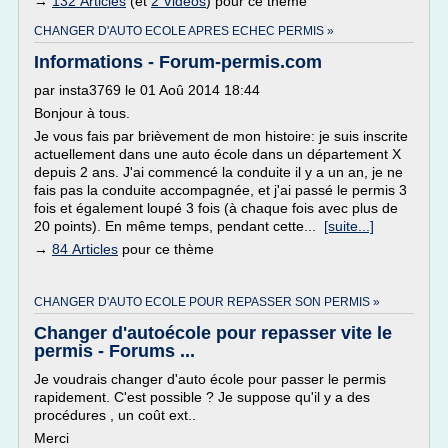
→
132 Articles
(et
2 Vidéos
) pour ce thème
CHANGER D'AUTO ECOLE APRES ECHEC PERMIS »
Informations - Forum-permis.com
par insta3769 le 01 Aoû 2014 18:44
Bonjour à tous.
Je vous fais par brièvement de mon histoire: je suis inscrite
actuellement dans une auto école dans un département X
depuis 2 ans. J'ai commencé la conduite il y a un an, je ne
fais pas la conduite accompagnée, et j'ai passé le permis 3
fois et également loupé 3 fois (à chaque fois avec plus de
20 points). En même temps, pendant cette...
[suite...]
→
84 Articles
pour ce thème
CHANGER D'AUTO ECOLE POUR REPASSER SON PERMIS »
Changer d'autoécole pour repasser vite le
permis - Forums ...
Je voudrais changer d'auto école pour passer le permis
rapidement. C'est possible ? Je suppose qu'il y a des
procédures , un coût ext..
Merci