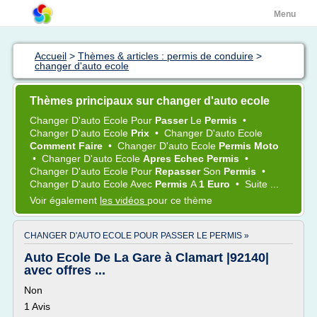
Menu
Accueil
>
Thèmes & articles : permis de conduire
>
changer d'auto ecole
Thèmes principaux sur changer d'auto ecole
Changer D'auto Ecole
Pour
Passer
Le
Permis
•
Changer D'auto Ecole
Prix
•
Changer D'auto Ecole
Comment Faire
•
Changer D'auto Ecole
Permis Moto
•
Changer D'auto Ecole
Apres Echec Permis
•
Changer D'auto Ecole
Pour
Repasser
Son
Permis
•
Changer D'auto Ecole
Avec
Permis
A
1 Euro
•
Suite ...
Voir également
les vidéos
pour ce thème
CHANGER D'AUTO ECOLE POUR PASSER LE PERMIS »
Auto Ecole De La Gare à Clamart |92140|
avec offres ...
Non
1 Avis