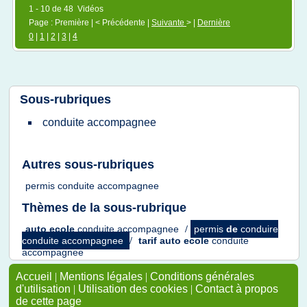
1 - 10 de 48 Vidéos
Page : Première | < Précédente |
Suivante
> |
Dernière
0
|
1
|
2
|
3
|
4
Sous-rubriques
conduite accompagnee
Autres sous-rubriques
permis conduite accompagnee
Thèmes de la sous-rubrique
auto ecole
conduite accompagnee
/
permis
de
conduire
conduite accompagnee
/
tarif auto ecole
conduite
accompagnee
Accueil
|
Mentions légales
|
Conditions générales
d'utilisation
|
Utilisation des cookies
|
Contact à propos
de cette page