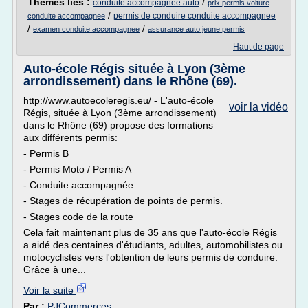
Thèmes liés :
/
conduite accompagnee auto
prix permis voiture
/
permis de conduire conduite accompagnee
conduite accompagnee
/
/
examen conduite accompagnee
assurance auto jeune permis
Haut de page
Auto-école Régis située à Lyon (3ème
arrondissement) dans le Rhône (69).
http://www.autoecoleregis.eu/ - L'auto-école
voir la vidéo
Régis, située à Lyon (3ème arrondissement)
dans le Rhône (69) propose des formations
aux différents permis:
- Permis B
- Permis Moto / Permis A
- Conduite accompagnée
- Stages de récupération de points de permis.
- Stages code de la route
Cela fait maintenant plus de 35 ans que l'auto-école Régis
a aidé des centaines d'étudiants, adultes, automobilistes ou
motocyclistes vers l'obtention de leurs permis de conduire.
Grâce à une...
Voir la suite
Par :
PJCommerces