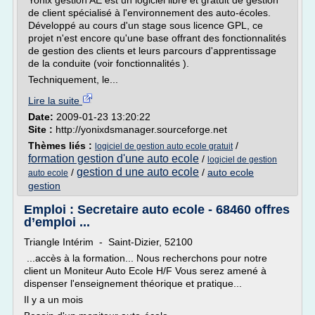
Yonix gestion AE est un logiciel libre et gratuit de gestion
de client spécialisé à l'environnement des auto-écoles.
Développé au cours d'un stage sous licence GPL, ce
projet n'est encore qu'une base offrant des fonctionnalités
de gestion des clients et leurs parcours d'apprentissage
de la conduite (voir fonctionnalités ).
Techniquement, le...
Lire la suite
Date:
2009-01-23 13:20:22
Site :
http://yonixdsmanager.sourceforge.net
Thèmes liés :
/
logiciel de gestion auto ecole gratuit
formation gestion d'une auto ecole
/
logiciel de gestion
gestion d une auto ecole
/
/
auto ecole
auto ecole
gestion
Emploi : Secretaire auto ecole - 68460 offres
d’emploi ...
Triangle Intérim - Saint-Dizier, 52100
...accès à la formation... Nous recherchons pour notre
client un Moniteur Auto Ecole H/F Vous serez amené à
dispenser l'enseignement théorique et pratique...
Il y a un mois