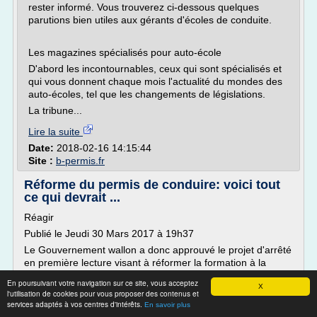
rester informé. Vous trouverez ci-dessous quelques
parutions bien utiles aux gérants d'écoles de conduite.
Les magazines spécialisés pour auto-école
D'abord les incontournables, ceux qui sont spécialisés et
qui vous donnent chaque mois l'actualité du mondes des
auto-écoles, tel que les changements de législations.
La tribune...
Lire la suite
Date:
2018-02-16 14:15:44
Site :
b-permis.fr
Réforme du permis de conduire: voici tout
ce qui devrait ...
Réagir
Publié le Jeudi 30 Mars 2017 à 19h37
Le Gouvernement wallon a donc approuvé le projet d'arrêté
en première lecture visant à réformer la formation à la
conduite (permis B) en Wallonie. A partir du constat que les
En poursuivant votre navigation sur ce site, vous acceptez
jeunes conducteurs ont un risque d'accident deux à trois
X
l'utilisation de cookies pour vous proposer des contenus et
plus élevé que la moyenne générale, voici les changements
services adaptés à vos centres d'intérêts.
En savoir plus
qui ont été adoptés et qui pourraient entrer en...