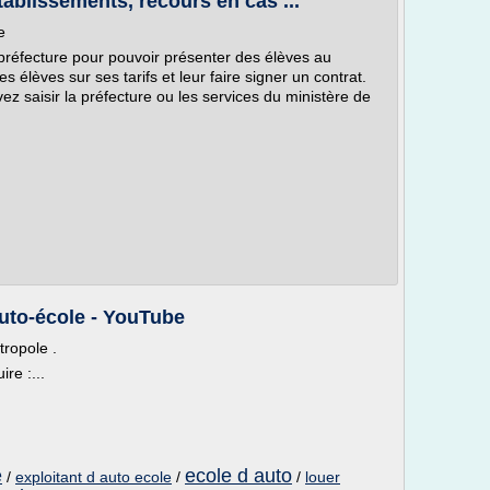
tablissements, recours en cas ...
e
 préfecture pour pouvoir présenter des élèves au
s élèves sur ses tarifs et leur faire signer un contrat.
vez saisir la préfecture ou les services du ministère de
uto-école - YouTube
tropole .
re :...
e
ecole d auto
/
exploitant d auto ecole
/
/
louer