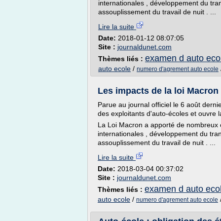
internationales , développement du tra
assouplissement du travail de nuit . ...
Lire la suite
Date:
2018-01-12 08:07:05
Site :
journaldunet.com
examen d auto eco
Thèmes liés :
auto ecole
/
numero d'agrement auto ecole
Les impacts de la loi Macron 
Parue au journal officiel le 6 août dern
des exploitants d'auto-écoles et ouvre 
La Loi Macron a apporté de nombreux 
internationales , développement du tra
assouplissement du travail de nuit . ...
Lire la suite
Date:
2018-03-04 00:37:02
Site :
journaldunet.com
examen d auto eco
Thèmes liés :
auto ecole
/
numero d'agrement auto ecole