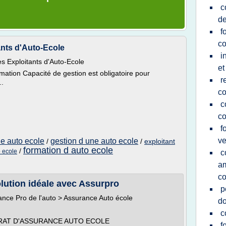
c
de
f
co
ants d'Auto-Ecole
i
es Exploitants d'Auto-Ecole
et
rmation Capacité de gestion est obligatoire pour
r
..
co
c
co
f
ve
ne auto ecole
gestion d une auto ecole
/
/
exploitant
formation d auto ecole
/
o ecole
c
a
co
lution idéale avec Assurpro
p
rance Pro de l'auto > Assurance Auto école
do
c
AT D'ASSURANCE AUTO ECOLE
f