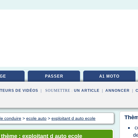
GE
PASSER
A1 MOTO
TEURS DE VIDÉOS
| SOUMETTRE :
UN ARTICLE
|
ANNONCER
|
Thèm
de conduire
>
ecole auto
>
exploitant d auto ecole
c
de
 thème : exploitant d auto ecole