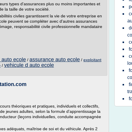
eurs types d'assurances plus ou moins importantes et
p
e la taille de votre société.
c
ités civiles garantissent la vie de votre entreprise en
au
cole peuvent se compléter avec d'autres assurances
ômage, responsabilité civile professionnelle mandataire
d
co
c
f
c
 auto ecole
assurance auto ecole
/
/
exploitant
lo
vehicule d auto ecole
e
/
f
co
ntation.com
f
tr
f
urs théoriques et pratiques, individuels et collectifs,
de jeunes adultes, selon la formule d'apprentissage la
conducteur (leçons individuelles, conduite accompagnée
xes adéquats, maîtrise de soi et du véhicule. Après 2