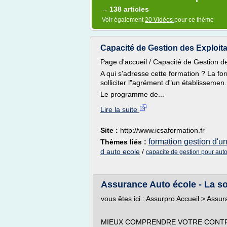
138 articles
→
Voir également
20 Vidéos
pour ce thème
Capacité de Gestion des Exploit
Page d'accueil / Capacité de Gestion d
A qui s'adresse cette formation ? La fo
solliciter l"agrément d"un établissemen.
Le programme de...
Lire la suite
Site :
http://www.icsaformation.fr
formation gestion d'u
Thèmes liés :
d auto ecole
/
capacite de gestion pour aut
Assurance Auto école - La so
vous êtes ici : Assurpro Accueil > Assu
MIEUX COMPRENDRE VOTRE CONTR