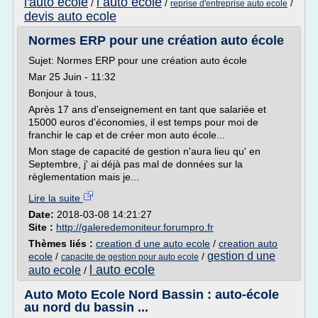
l'auto ecole
l auto ecole
/
/
/
reprise d'entreprise auto ecole
devis auto ecole
Normes ERP pour une création auto école
Sujet: Normes ERP pour une création auto école
Mar 25 Juin - 11:32
Bonjour à tous,
Après 17 ans d'enseignement en tant que salariée et
15000 euros d'économies, il est temps pour moi de
franchir le cap et de créer mon auto école...
Mon stage de capacité de gestion n'aura lieu qu' en
Septembre, j' ai déjà pas mal de données sur la
règlementation mais je...
Lire la suite
Date:
2018-03-08 14:21:27
Site :
http://galeredemoniteur.forumpro.fr
Thèmes liés :
creation d une auto ecole
/
creation auto
gestion d une
ecole
/
/
capacite de gestion pour auto ecole
l auto ecole
auto ecole
/
Auto Moto Ecole Nord Bassin : auto-école
au nord du bassin ...