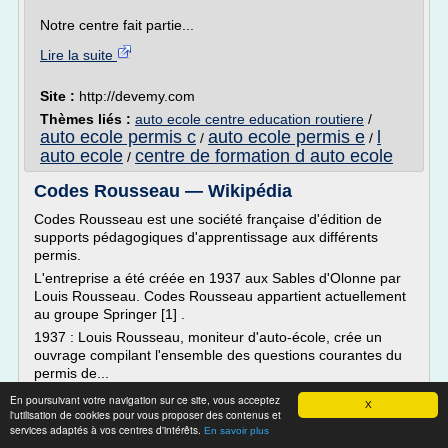
Notre centre fait partie...
Lire la suite
Site :
http://devemy.com
Thèmes liés :
auto ecole centre education routiere
/
auto ecole permis c
auto ecole permis e
l
/
/
auto ecole
centre de formation d auto ecole
/
Codes Rousseau — Wikipédia
Codes Rousseau est une société française d'édition de
supports pédagogiques d'apprentissage aux différents
permis.
L'entreprise a été créée en 1937 aux Sables d'Olonne par
Louis Rousseau. Codes Rousseau appartient actuellement
au groupe Springer [1] .
1937 : Louis Rousseau, moniteur d'auto-école, crée un
ouvrage compilant l'ensemble des questions courantes du
permis de...
En poursuivant votre navigation sur ce site, vous acceptez
Lire la suite
X
l'utilisation de cookies pour vous proposer des contenus et
Date:
2018-02-21 19:45:10
services adaptés à vos centres d'intérêts.
En savoir plus
Site :
https://fr.wikipedia.org