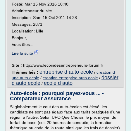
Posté: Mar 15 Nov 2016 10:40
Administrateur du site
Inscription: Sam 15 Oct 2011 14:28
Messages: 2871
Localisation: Lille
Bonjour,
Vous êtes...
Lire la suite
Site :
http://www.lecoindesentrepreneurs-forum.fr
entreprise d auto ecole
Thèmes liés :
/
creation d
dossier
une auto ecole
/
creation entreprise auto ecole
/
d auto ecole
ecole d auto
/
Auto-école : pourquoi payez-vous ... -
Comparateur Assurance
Si globalement le cout des auto-écoles est élevé, les
candidats ne sont pas égaux face aux tarifs pratiqués d'une
région à l'autre. Selon UFC-Que Choisir, le prix moyen du
forfait de base (soit 20 heures de conduite, la formation
théorique au code de la route ainsi que les frais de dossier)