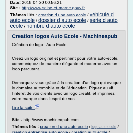
Date:
2018-04-20 00:56:21
Site :
http://www.seine-et-marne.gouv.fr
vehicule d
Thèmes liés :
creation d une auto ecole
/
auto ecole
dossier d auto ecole
serie d auto
/
/
ecole
nombre d auto ecole
/
Creation logos Auto Ecole - Machineapub
Création de logo : Auto Ecole
Créez un logo original et pertinent pour votre auto-école,
communiquez de manière élégante et moderne avec un
logo percutant.
Démarquez-vous grâce à la création d'un logo qui évoque
le domaine automobile et de l'éducation. Piquez au vif
l'intérêt de vos clients avec un logo créatif, et imprimez
votre marque dans l'esprit de vos...
Lire la suite
Site :
http://www.machineapub.com
Thèmes liés :
creation d une auto ecole
/
/
logo auto ecole
creation entreprise auto ecole
/
creation auto ecole
/