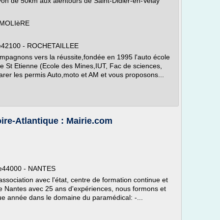
yon de 50km aux alentours de Saint-Didier-en-Velay
-MOLIèRE
tte42100 - ROCHETAILLEE
mpagnons vers la réussite,fondée en 1995 l'auto école
e St Etienne (Ecole des Mines,IUT, Fac de sciences,
arer les permis Auto,moto et AM et vous proposons...
ire-Atlantique : Mairie.com
nce44000 - NANTES
association avec l'état, centre de formation continue et
e Nantes avec 25 ans d'expériences, nous formons et
ue année dans le domaine du paramédical: -...