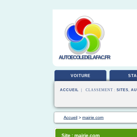
AUTOECOLEDELAFAC.FR
VOITURE
STA
ACCUEIL
| CLASSEMENT :
SITES
,
AU
Accueil
>
mairie.com
Site : mairie.com