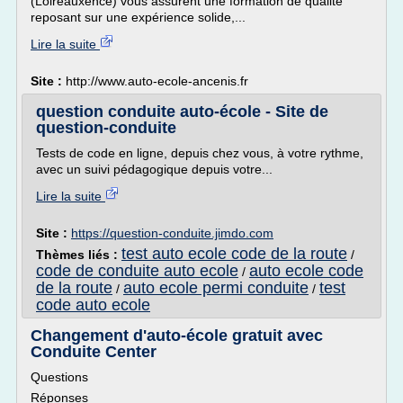
(Loireauxence) vous assurent une formation de qualité
reposant sur une expérience solide,...
Lire la suite
Site :
http://www.auto-ecole-ancenis.fr
question conduite auto-école - Site de
question-conduite
Tests de code en ligne, depuis chez vous, à votre rythme,
avec un suivi pédagogique depuis votre...
Lire la suite
Site :
https://question-conduite.jimdo.com
test auto ecole code de la route
Thèmes liés :
/
code de conduite auto ecole
auto ecole code
/
de la route
auto ecole permi conduite
test
/
/
code auto ecole
Changement d'auto-école gratuit avec
Conduite Center
Questions
Réponses