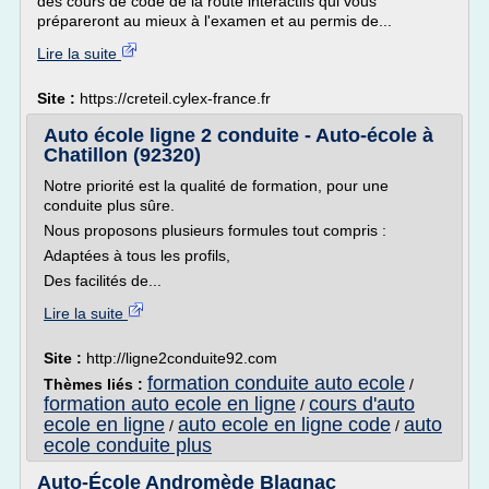
des cours de code de la route interactifs qui vous
prépareront au mieux à l'examen et au permis de...
Lire la suite
Site :
https://creteil.cylex-france.fr
Auto école ligne 2 conduite - Auto-école à
Chatillon (92320)
Notre priorité est la qualité de formation, pour une
conduite plus sûre.
Nous proposons plusieurs formules tout compris :
Adaptées à tous les profils,
Des facilités de...
Lire la suite
Site :
http://ligne2conduite92.com
formation conduite auto ecole
Thèmes liés :
/
formation auto ecole en ligne
cours d'auto
/
ecole en ligne
auto ecole en ligne code
auto
/
/
ecole conduite plus
Auto-École Andromède Blagnac