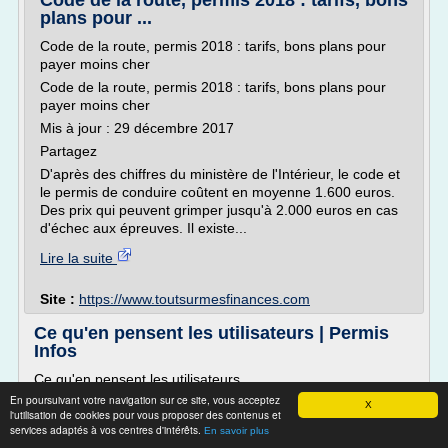
Code de la route, permis 2018 : tarifs, bons
plans pour ...
Code de la route, permis 2018 : tarifs, bons plans pour
payer moins cher
Code de la route, permis 2018 : tarifs, bons plans pour
payer moins cher
Mis à jour : 29 décembre 2017
Partagez
D'après des chiffres du ministère de l'Intérieur, le code et
le permis de conduire coûtent en moyenne 1.600 euros.
Des prix qui peuvent grimper jusqu'à 2.000 euros en cas
d'échec aux épreuves. Il existe...
Lire la suite
Site :
https://www.toutsurmesfinances.com
Ce qu'en pensent les utilisateurs | Permis
Infos
Ce qu'en pensent les utilisateurs
En poursuivant votre navigation sur ce site, vous acceptez
X
l'utilisation de cookies pour vous proposer des contenus et
(daté du 27.08.2015)
services adaptés à vos centres d'intérêts.
En savoir plus