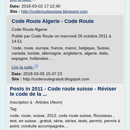
Date:
2018-03-02 17:12:40
Site :
http://coderoutesuisse.blogspot.com
Code Route Algerie - Code Route
Code Route Algerie
Publié par Code Route on mercredi 26 octobre 2011 à
14:51
'code, route, europe, france, maroc, belgique, Suisse,
canada, tunisie, allemagne, angleterre, algerie, italia,
espagne, hollandais ,...
Lire la suite
Date:
2018-03-05 15:47:23
Site :
http://coderoutegratuit.blogspot.com
Posts in 2011 - Code route suisse - Réviser
le code de la ...
Inscription à : Articles (Atom)
Tag
code, route, suisse, 2012, code route suisse, Rousseau ,
test, en suisse , gratuit, série, séries, tests, permis, permis à
point, conduite accompagnée,...