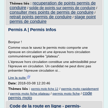
recuperation de points permis de
Thèmes liés :
conduire
solde de points sur permis de conduire
/
/
consulter mes points de permis de conduire
/
retrait points permis de conduire
stage point
/
permis de conduire
Permis A | Permis Infos
Bonjour !
Comme vous le savez le permis moto comporte une
épreuve en circulation et une épreuve hors circulation
communément appelée "plateau".
L'épreuve hors circulation constitue une admissibilité pour
l'épreuve en circulation. Un candidat ne peut donc pas
présenter l'épreuve circulation si...
Lire la suite
Date:
2018-03-08 12:20:46
Thèmes liés :
/
permis moto rapidement
permis moto fiche 12
code
/
permis moto fiche plateau
/
permis moto fiche
/
permis moto
Code de la route en ligne - permis-