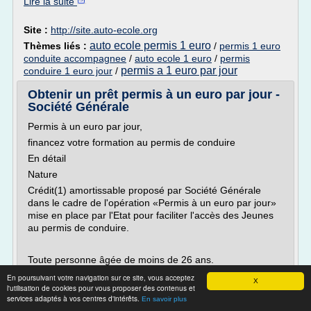
Lire la suite
Site :
http://site.auto-ecole.org
auto ecole permis 1 euro
Thèmes liés :
/
permis 1 euro
conduite accompagnee
/
auto ecole 1 euro
/
permis
permis a 1 euro par jour
conduire 1 euro jour
/
Obtenir un prêt permis à un euro par jour -
Société Générale
Permis à un euro par jour,
financez votre formation au permis de conduire
En détail
Nature
Crédit(1) amortissable proposé par Société Générale
dans le cadre de l'opération «Permis à un euro par jour»
mise en place par l'Etat pour faciliter l'accès des Jeunes
au permis de conduire.
Toute personne âgée de moins de 26 ans.
Comment bénéficier du permis à un euro par jour ?
En poursuivant votre navigation sur ce site, vous acceptez
X
l'utilisation de cookies pour vous proposer des contenus et
1....
services adaptés à vos centres d'intérêts.
En savoir plus