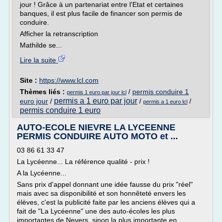
jour ! Grâce à un partenariat entre l'Etat et certaines
banques, il est plus facile de financer son permis de
conduire.
Afficher la retranscription
Mathilde se...
Lire la suite
Site :
https://www.lcl.com
Thèmes liés :
/
permis conduire 1
permis 1 euro par jour lcl
permis a 1 euro par jour
euro jour
/
/
/
permis a 1 euro lcl
permis conduire 1 euro
AUTO-ECOLE NIEVRE LA LYCEENNE
PERMIS CONDUIRE AUTO MOTO et ...
03 86 61 33 47
La Lycéenne... La référence qualité - prix !
A la Lycéenne...
Sans prix d'appel donnant une idée fausse du prix "réel"
mais avec sa disponibilité et son honnêteté envers les
élèves, c'est la publicité faite par les anciens élèves qui a
fait de "La Lycéenne" une des auto-écoles les plus
importantes de Nevers, sinon la plus importante en