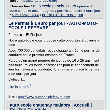
Site :
http://site.auto-ecole.org
auto ecole permis 1 euro
Thèmes liés :
/
permis 1
euro conduite accompagnee
/
permis conduire 1 euro jour
permis a 1 euro par jour
/
auto ecole 1 euro
/
Le Permis à 1 euro par jour - AUTO-MOTO-
ECOLE-LEFEBVRE
Permis à 1 EUR / jour
Notre auto école vous propose cette opportunité ouverte à
tous
Avec 700 000 candidats reçus chaque année, le permis de
conduire est le premier examen en France.
Parce qu'un grand nombre de jeunes de 16 à 25 ans n'ont
pas toujours les fonds nécessaires pour le financement de
leur formation à la conduite, l'Etat a mis en place le permis
à un euro par jour.
L'objectif...
Lire la suite
Site :
http://www.autoecolelefebvre.com
auto ecole chatenay malabry | Accueil |
Cer Top Conduite ...