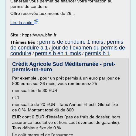
Générale vous permet de financer votre formation au
permis de conduire.
Offre réservée aux moins de 26...
Lire la suite
Site :
https://www.bfm.fr
permis de conduire 1 mois
permis
Thèmes liés :
/
de conduire a 1
jour de l examen du permis de
/
conduire
permis b en 1 mois
permis b 1
/
/
Crédit Agricole Sud Méditerranée - pret-
permis-un-euro
Par exemple , pour un prêt permis à un euro par jour de
800 euros sur 26 mois, vous remboursez 25
mensualités de 30 EUR
et 1
mensualité de 20 EUR . Taux Annuel Effectif Global fixe
de 0 %. Montant total dû de 800
EUR dont 0 EUR d'intérêts (pas de frais de dossier, hors
assurance facultative et hors coût éventuel de garantie).
Taux débiteur fixe de 0 %.
Le coût mensuel de l'assurance...