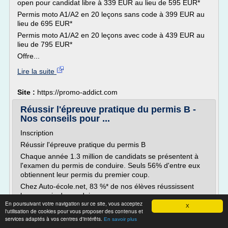
open pour candidat libre à 339 EUR au lieu de 595 EUR*
Permis moto A1/A2 en 20 leçons sans code à 399 EUR au
lieu de 695 EUR*
Permis moto A1/A2 en 20 leçons avec code à 439 EUR au
lieu de 795 EUR*
Offre...
Lire la suite
Site :
https://promo-addict.com
Réussir l'épreuve pratique du permis B -
Nos conseils pour ...
Inscription
Réussir l'épreuve pratique du permis B
Chaque année 1.3 million de candidats se présentent à
l'examen du permis de conduire. Seuls 56% d'entre eux
obtiennent leur permis du premier coup.
Chez Auto-école.net, 83 %* de nos élèves réussissent
leur permis de conduire.
En poursuivant votre navigation sur ce site, vous acceptez
(* taux calculé sur les 1 000 derniers élèves d'Auto-
X
l'utilisation de cookies pour vous proposer des contenus et
école.net qui ont passé leur permis 1 ou 2...
services adaptés à vos centres d'intérêts.
En savoir plus