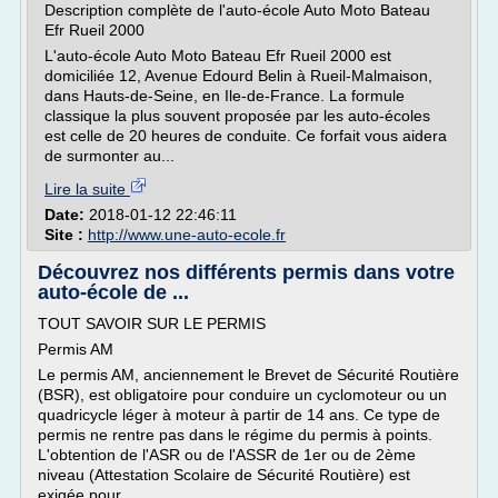
Description complète de l'auto-école Auto Moto Bateau
Efr Rueil 2000
L'auto-école Auto Moto Bateau Efr Rueil 2000 est
domiciliée 12, Avenue Edourd Belin à Rueil-Malmaison,
dans Hauts-de-Seine, en Ile-de-France. La formule
classique la plus souvent proposée par les auto-écoles
est celle de 20 heures de conduite. Ce forfait vous aidera
de surmonter au...
Lire la suite
Date:
2018-01-12 22:46:11
Site :
http://www.une-auto-ecole.fr
Découvrez nos différents permis dans votre
auto-école de ...
TOUT SAVOIR SUR LE PERMIS
Permis AM
Le permis AM, anciennement le Brevet de Sécurité Routière
(BSR), est obligatoire pour conduire un cyclomoteur ou un
quadricycle léger à moteur à partir de 14 ans. Ce type de
permis ne rentre pas dans le régime du permis à points.
L'obtention de l'ASR ou de l'ASSR de 1er ou de 2ème
niveau (Attestation Scolaire de Sécurité Routière) est
exigée pour...