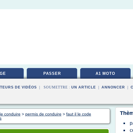
GE
PASSER
A1 MOTO
TEURS DE VIDÉOS
| SOUMETTRE :
UN ARTICLE
|
ANNONCER
|
Thèm
de conduire
>
permis de conduire
>
faut il le code
s
p
c