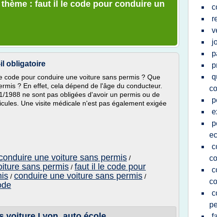
 thème : faut il le code pour conduire un
c
r
v
j
p
il obligatoire
p
q
 le code pour conduire une voiture sans permis ? Que
permis ? En effet, cela dépend de l'âge du conducteur.
co
01/1988 ne sont pas obligées d'avoir un permis ou de
p
icules. Une visite médicale n'est pas également exigée
e
p
ec
c
r conduire une voiture sans permis
/
co
oiture sans permis
faut il le code pour
/
c
mis
conduire une voiture sans permis
/
/
co
ode
c
pe
voiture Lyon, auto école ...
f