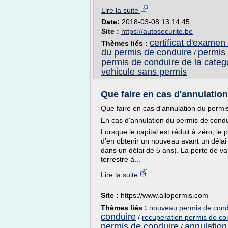
Lire la suite
Date:
2018-03-08 13:14:45
Site :
https://autosecurite.be
certificat d'examen
Thèmes liés :
du permis de conduire
permis 
/
permis de conduire de la categ
vehicule sans permis
Que faire en cas d'annulatio
Que faire en cas d'annulation du permi
En cas d'annulation du permis de cond
Lorsque le capital est réduit à zéro, le 
d'en obtenir un nouveau avant un délai 
dans un délai de 5 ans). La perte de val
terrestre à...
Lire la suite
Site :
https://www.allopermis.com
Thèmes liés :
nouveau permis de condu
conduire
/
recuperation permis de co
permis de conduire
annulation
/