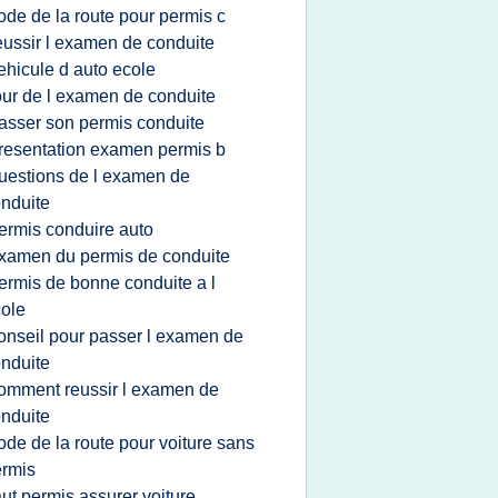
ode de la route pour permis c
eussir l examen de conduite
ehicule d auto ecole
our de l examen de conduite
asser son permis conduite
resentation examen permis b
uestions de l examen de
nduite
ermis conduire auto
xamen du permis de conduite
ermis de bonne conduite a l
ole
onseil pour passer l examen de
nduite
omment reussir l examen de
nduite
ode de la route pour voiture sans
rmis
aut permis assurer voiture