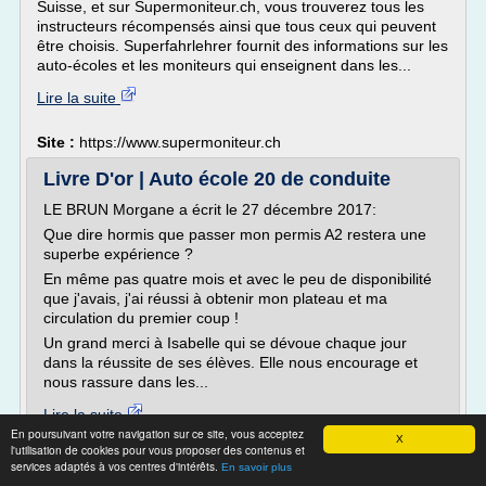
Suisse, et sur Supermoniteur.ch, vous trouverez tous les
instructeurs récompensés ainsi que tous ceux qui peuvent
être choisis. Superfahrlehrer fournit des informations sur les
auto-écoles et les moniteurs qui enseignent dans les...
Lire la suite
Site :
https://www.supermoniteur.ch
Livre D'or | Auto école 20 de conduite
LE BRUN Morgane a écrit le 27 décembre 2017:
Que dire hormis que passer mon permis A2 restera une
superbe expérience ?
En même pas quatre mois et avec le peu de disponibilité
que j'avais, j'ai réussi à obtenir mon plateau et ma
circulation du premier coup !
Un grand merci à Isabelle qui se dévoue chaque jour
dans la réussite de ses élèves. Elle nous encourage et
nous rassure dans les...
Lire la suite
En poursuivant votre navigation sur ce site, vous acceptez
X
l'utilisation de cookies pour vous proposer des contenus et
Site :
http://autoecole20deconduite.com
services adaptés à vos centres d'intérêts.
En savoir plus