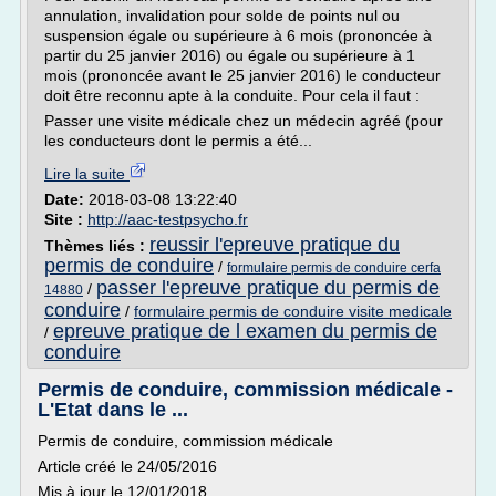
annulation, invalidation pour solde de points nul ou
suspension égale ou supérieure à 6 mois (prononcée à
partir du 25 janvier 2016) ou égale ou supérieure à 1
mois (prononcée avant le 25 janvier 2016) le conducteur
doit être reconnu apte à la conduite. Pour cela il faut :
Passer une visite médicale chez un médecin agréé (pour
les conducteurs dont le permis a été...
Lire la suite
Date:
2018-03-08 13:22:40
Site :
http://aac-testpsycho.fr
reussir l'epreuve pratique du
Thèmes liés :
permis de conduire
/
formulaire permis de conduire cerfa
passer l'epreuve pratique du permis de
/
14880
conduire
/
formulaire permis de conduire visite medicale
epreuve pratique de l examen du permis de
/
conduire
Permis de conduire, commission médicale -
L'Etat dans le ...
Permis de conduire, commission médicale
Article créé le 24/05/2016
Mis à jour le 12/01/2018