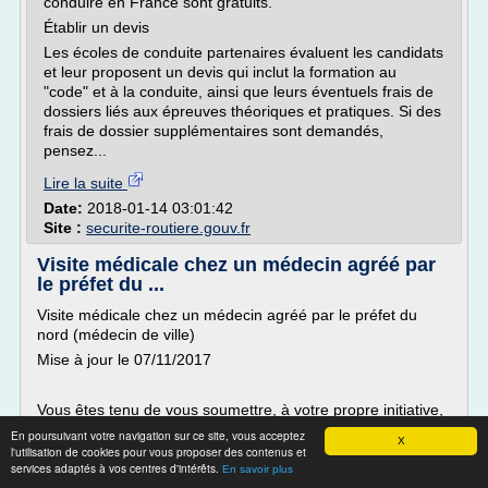
conduire en France sont gratuits.
Établir un devis
Les écoles de conduite partenaires évaluent les candidats
et leur proposent un devis qui inclut la formation au
"code" et à la conduite, ainsi que leurs éventuels frais de
dossiers liés aux épreuves théoriques et pratiques. Si des
frais de dossier supplémentaires sont demandés,
pensez...
Lire la suite
Date:
2018-01-14 03:01:42
Site :
securite-routiere.gouv.fr
Visite médicale chez un médecin agréé par
le préfet du ...
Visite médicale chez un médecin agréé par le préfet du
nord (médecin de ville)
Mise à jour le 07/11/2017
Vous êtes tenu de vous soumettre, à votre propre initiative,
au contrôle médical de votre aptitude à conduire.
En poursuivant votre navigation sur ce site, vous acceptez
X
l'utilisation de cookies pour vous proposer des contenus et
Modalités pratiques :
services adaptés à vos centres d'intérêts.
En savoir plus
étape 1 : Je télécharge et imprime (imprimé noir et blanc