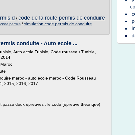
co
c
ermis d
code de la route permis de conduire
/
p
/
simulation code permis de conduire
l code permis
i
d
ermis conduite - Auto ecole ...
unisie, Auto ecole Tunisie, Code rousseau Tunisie,
e 2014
 Maroc
ute
onduire maroc - auto ecole maroc - Code Rousseau
4, 2015, 2016, 2017
at passe deux épreuves : le code (épreuve théorique)