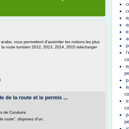
c
c
e
e
e
a
arabe, vous permettent d'assimiler les notions les plus
p
 la route tunisien 2012, 2013, 2014, 2015 telecharger
l
co
e
pe
m
p
e
co
e de la route et le permis ...
e
co
is de Conduire
p
 route", disposez d'un...
pe
j