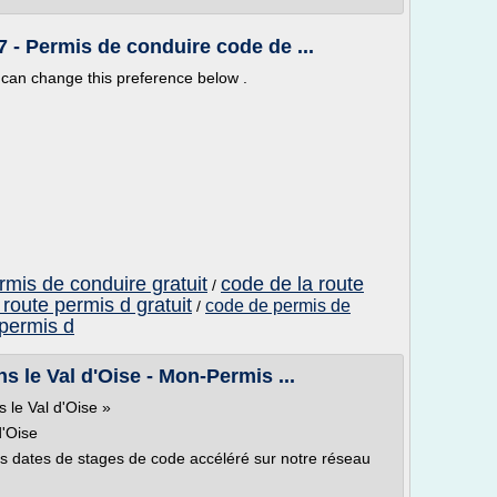
 - Permis de conduire code de ...
can change this preference below .
rmis de conduire gratuit
code de la route
/
 route permis d gratuit
code de permis de
/
 permis d
s le Val d'Oise - Mon-Permis ...
 le Val d'Oise »
d'Oise
s dates de stages de code accéléré sur notre réseau