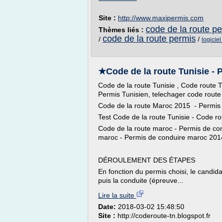
Site :
http://www.maxipermis.com
code de la route p
Thèmes liés :
code de la route permis
/
/
logicie
★Code de la route Tunisie - P
Code de la route Tunisie , Code route T
Permis Tunisien, telechager code rout
Code de la route Maroc 2015 - Permis
Test Code de la route Tunisie - Code ro
Code de la route maroc - Permis de c
maroc - Permis de conduire maroc 201
DÉROULEMENT DES ÉTAPES
En fonction du permis choisi, le candid
puis la conduite (épreuve...
Lire la suite
Date:
2018-03-02 15:48:50
Site :
http://coderoute-tn.blogspot.fr