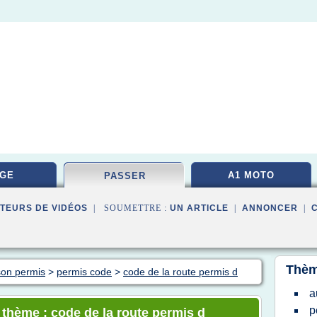
GE
A1 MOTO
PASSER
TEURS DE VIDÉOS
| SOUMETTRE :
UN ARTICLE
|
ANNONCER
|
Thèm
son permis
>
permis code
>
code de la route permis d
a
p
e thème : code de la route permis d