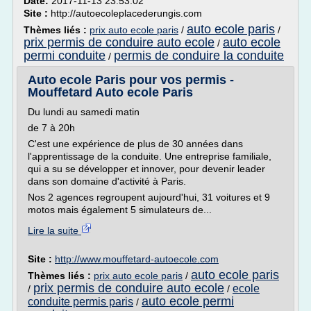
Date:
2017-11-13 23:53:02
Site :
http://autoecoleplacederungis.com
auto ecole paris
Thèmes liés :
prix auto ecole paris
/
/
prix permis de conduire auto ecole
auto ecole
/
permi conduite
permis de conduire la conduite
/
Auto ecole Paris pour vos permis -
Mouffetard Auto ecole Paris
Du lundi au samedi matin
de 7 à 20h
C'est une expérience de plus de 30 années dans
l'apprentissage de la conduite. Une entreprise familiale,
qui a su se développer et innover, pour devenir leader
dans son domaine d'activité à Paris.
Nos 2 agences regroupent aujourd'hui, 31 voitures et 9
motos mais également 5 simulateurs de...
Lire la suite
Site :
http://www.mouffetard-autoecole.com
auto ecole paris
Thèmes liés :
prix auto ecole paris
/
prix permis de conduire auto ecole
ecole
/
/
auto ecole permi
conduite permis paris
/