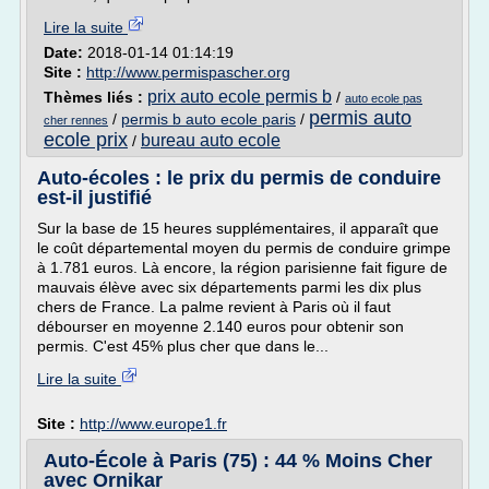
Lire la suite
Date:
2018-01-14 01:14:19
Site :
http://www.permispascher.org
prix auto ecole permis b
Thèmes liés :
/
auto ecole pas
permis auto
/
permis b auto ecole paris
/
cher rennes
ecole prix
bureau auto ecole
/
Auto-écoles : le prix du permis de conduire
est-il justifié
Sur la base de 15 heures supplémentaires, il apparaît que
le coût départemental moyen du permis de conduire grimpe
à 1.781 euros. Là encore, la région parisienne fait figure de
mauvais élève avec six départements parmi les dix plus
chers de France. La palme revient à Paris où il faut
débourser en moyenne 2.140 euros pour obtenir son
permis. C'est 45% plus cher que dans le...
Lire la suite
Site :
http://www.europe1.fr
Auto-École à Paris (75) : 44 % Moins Cher
avec Ornikar