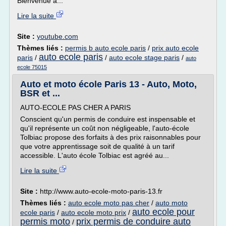
Bienvenue à...
Lire la suite
Site :
youtube.com
Thèmes liés :
permis b auto ecole paris
/
prix auto ecole
auto ecole paris
paris
/
/
auto ecole stage paris
/
auto
ecole 75015
Auto et moto école Paris 13 - Auto, Moto,
BSR et ...
AUTO-ECOLE PAS CHER A PARIS
Conscient qu'un permis de conduire est inspensable et
qu'il représente un coût non négligeable, l'auto-école
Tolbiac propose des forfaits à des prix raisonnables pour
que votre apprentissage soit de qualité à un tarif
accessible. L'auto école Tolbiac est agréé au...
Lire la suite
Site :
http://www.auto-ecole-moto-paris-13.fr
Thèmes liés :
auto ecole moto pas cher
/
auto moto
auto ecole pour
ecole paris
/
auto ecole moto prix
/
permis moto
prix permis de conduire auto
/