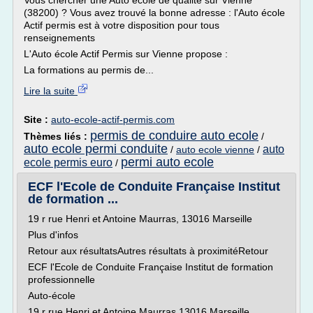
Vous chercher une Auto école de qualité sur Vienne
(38200) ? Vous avez trouvé la bonne adresse : l'Auto école
Actif permis est à votre disposition pour tous
renseignements
L'Auto école Actif Permis sur Vienne propose :
La formations au permis de...
Lire la suite
Site :
auto-ecole-actif-permis.com
permis de conduire auto ecole
Thèmes liés :
/
auto ecole permi conduite
auto
/
auto ecole vienne
/
permi auto ecole
ecole permis euro
/
ECF l'Ecole de Conduite Française Institut
de formation ...
19 r rue Henri et Antoine Maurras, 13016 Marseille
Plus d'infos
Retour aux résultatsAutres résultats à proximitéRetour
ECF l'Ecole de Conduite Française Institut de formation
professionnelle
Auto-école
19 r rue Henri et Antoine Maurras 13016 Marseille