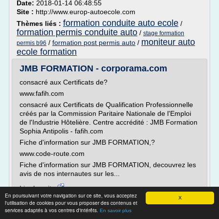
Date:
2018-01-14 06:48:55
Site :
http://www.europ-autoecole.com
formation conduite auto ecole
Thèmes liés :
/
formation permis conduite auto
/
stage formation
moniteur auto
/
formation post permis auto
/
permis b96
ecole formation
JMB FORMATION - corporama.com
consacré aux Certificats de?
www.fafih.com
consacré aux Certificats de Qualification Professionnelle
créés par la Commission Paritaire Nationale de l'Emploi
de l'Industrie Hôtelière. Centre accrédité : JMB Formation
Sophia Antipolis - fafih.com
Fiche d'information sur JMB FORMATION,?
www.code-route.com
Fiche d'information sur JMB FORMATION, decouvrez les
avis de nos internautes sur les...
Lire la suite
En poursuivant votre navigation sur ce site, vous acceptez
X
l'utilisation de cookies pour vous proposer des contenus et
Site :
https://corporama.com
services adaptés à vos centres d'intérêts.
En savoir plus