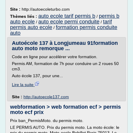
Site :
http://autoecoleturbo.com
auto ecole tarif permis b
permis b
Thèmes liés :
/
auto ecole
auto ecole permi conduite
tarif
/
/
permis auto ecole
formation permis conduite
/
auto
Autoécole 137 à Longjumeau 91formation
auto moto remorque ...
Code en ligne pour accélérer votre formation.
Permis AM, formation de 7h pour conduire un 2 roues 50
cm3.
Auto école 137, pour une...
Lire la suite
Site :
http://autoecole137.com
webformation > web formation ecf > permis
moto ecf prix
Prix ban_PermisMoto. du permis moto.
LE PERMIS AUTO. Prix du permis moto. La moto école: le
prix du permis moto. Moto-ecole Bobillot Paris 75013. Le