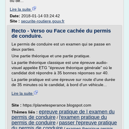
ou de...
Lire la suite
Date:
2018-01-14 03:24:42
Site :
securite-routiere.gouv.fr
Recto - Verso ou Face cachée du permis
de conduire.
Le permis de conduire est un examen qui se passe en
deux parties.
Une partie théorique et une partie pratique.
La partie théorique classique est une épreuve audio-
visuel appelée ETG "épreuve théorique générale" où le
candidat doit répondre à 35 bonnes réponses sur 40.
La partie pratique est une épreuve sur route d'une durée
de 35 minutes où le candidat, à bord d'un véhicule...
Lire la suite
Site :
https://planetesperance.blogspot.com
epreuve pratique de l examen du
Thèmes liés :
permis de conduire
l'examen pratique du
/
permis de conduire
passer l'epreuve pratique
/
du permis de conduire
/
examen theorique permis