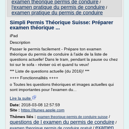
examen theorique permis de conduire
/
l'examen pratique du permis de conduire
/
examen pratique du permis de conduire
Simpli Permis Théorique Suisse: Préparer
examen théorique ...
iPad
Description
Passer le permis facilement - Prépare ton examen
théorique du permis de conduire à l'aide de la liste de
questions actuelle! Dans le tram, pendant la pause ou chez
toi sur le sofa - réviser où et quand tu veux!
*** Liste de questions actuelle (du 2016)! ***
++++ Fonctionnalités ++++
o Toutes les questions théoriques et images actuelles qui
sont importantes pour l'examen du...
Lire la suite
Date:
2018-03-08 12:57:59
Site :
https://itunes.apple.com
Thèmes liés :
/
examen theorique permis de conduire suisse
questions de l examen du permis de conduire
/
examen
examen theorique permis de conduire gratuit
/