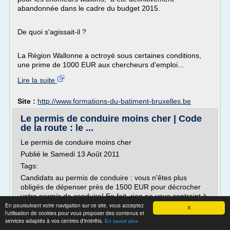
abandonnée dans le cadre du budget 2015.
De quoi s'agissait-il ?
La Région Wallonne a octroyé sous certaines conditions,
une prime de 1000 EUR aux chercheurs d'emploi...
Lire la suite
Site :
http://www.formations-du-batiment-bruxelles.be
Le permis de conduire moins cher | Code
de la route : le ...
Le permis de conduire moins cher
Publié le Samedi 13 Août 2011
Tags:
Candidats au permis de conduire : vous n'êtes plus
obligés de dépenser près de 1500 EUR pour décrocher
votre permis de conduire! En fait, rien ne vous contraint à
En poursuivant votre navigation sur ce site, vous acceptez
passer par une auto-école!
X
l'utilisation de cookies pour vous proposer des contenus et
C'est nouveau? Non, c'est la loi depuis 1967!
services adaptés à vos centres d'intérêts.
En savoir plus
Qui a dit qu'il fallait obligatoirement s'inscrire dans une