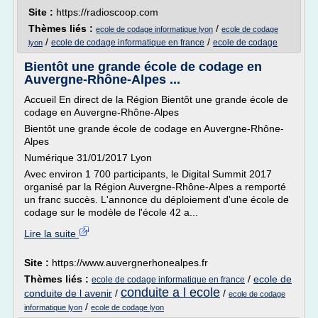
Site :
https://radioscoop.com
Thèmes liés :
/
ecole de codage informatique lyon
ecole de codage
/
/
ecole de codage informatique en france
ecole de codage
lyon
Bientôt une grande école de codage en
Auvergne-Rhône-Alpes ...
Accueil En direct de la Région Bientôt une grande école de
codage en Auvergne-Rhône-Alpes
Bientôt une grande école de codage en Auvergne-Rhône-
Alpes
Numérique 31/01/2017 Lyon
Avec environ 1 700 participants, le Digital Summit 2017
organisé par la Région Auvergne-Rhône-Alpes a remporté
un franc succès. L'annonce du déploiement d'une école de
codage sur le modèle de l'école 42 a...
Lire la suite
Site :
https://www.auvergnerhonealpes.fr
Thèmes liés :
/
ecole de
ecole de codage informatique en france
conduite a l ecole
conduite de l avenir
/
/
ecole de codage
/
informatique lyon
ecole de codage lyon