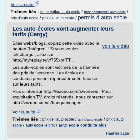
Voir la suite
Thèmes liés :
/
/
louer voiture auto ecole
droit commercial auto ecole
permis d auto ecole
/
/
prix d'auto ecole
prix de l'auto ecole
Les auto-écoles vont augmenter leurs
tarifs (Cergy)
Sites webs/blogs, copiez cette vidéo avec le
voir la vidéo
bouton "Intégrer" ! Si vous voulez
télécharger, allez sur
http://myreplay.tv/v/755xmlTT .
Les auto-écoles sont victimes de la flambée
des prix de l'essence. Les écoles de
conduites pensent répercuter cette hausse
sur leurs tarifs.
Plus d'infos sur http://wizdeo.com/s/vonews . Pour
exploitation TV, droits réservés, nous contacter sur
http://wizdeo.com/s/banqueimages
Voir la suite
Thèmes liés :
/
/
prix de l'auto ecole
prix d'auto
tarif d'auto ecole
/
/
auto ecole conduite plus
ecole
auto ecole le prix
Haut de page