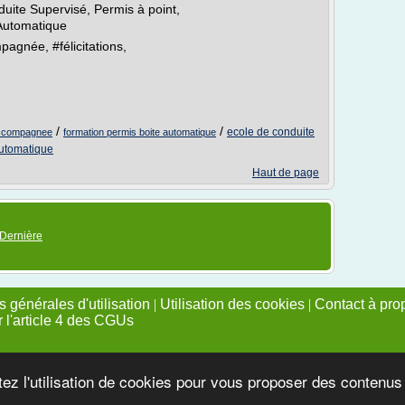
ite Supervisé, Permis à point,
Automatique
agnée, #félicitations,
/
/
ecole de conduite
accompagnee
formation permis boite automatique
automatique
Haut de page
Dernière
 générales d'utilisation
|
Utilisation des cookies
|
Contact à pro
r l'article 4 des CGUs
tez l'utilisation de cookies pour vous proposer des contenu