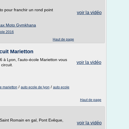
to pour franchir un rond point
voir la vidéo
 Max Moto Gymkhana
cole 2016
Haut de page
cuit Marietton
16 à Lyon, l'auto-école Marietton vous
voir la vidéo
circuit.
/
/
e marietton
auto ecole de lyon
auto ecole
Haut de page
Saint Romain en gal, Pont Evêque,
voir la vidéo