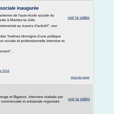
e sociale inaugurée
antenne de l'auto-école sociale du
voir la vidéo
rée à Mantes-la-Jolie.
rtemental au travers d'activitY', son
 des Yvelines témoigne d’une politique
on sociale et professionnelle intensive et
ement"...
le 2016
Haut de page
enge et Biganos, Interview réalisée par
voir la vidéo
e commerciale et artisanale organisée