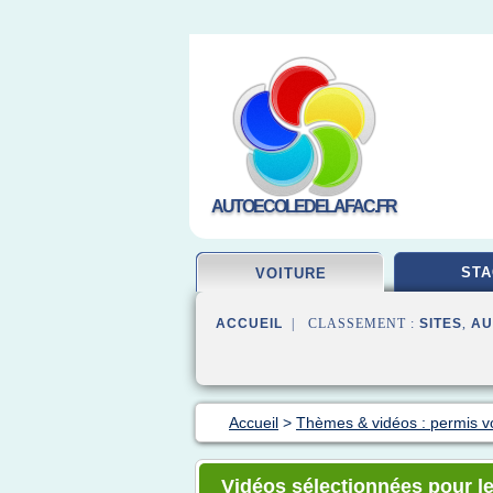
AUTOECOLEDELAFAC.FR
STA
VOITURE
ACCUEIL
| CLASSEMENT :
SITES
,
AU
Accueil
>
Thèmes & vidéos : permis vo
Vidéos sélectionnées pour le