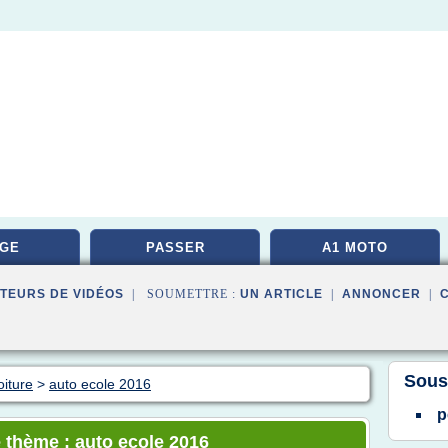
GE
PASSER
A1 MOTO
TEURS DE VIDÉOS
| SOUMETTRE :
UN ARTICLE
|
ANNONCER
|
Sous
iture
>
auto ecole 2016
p
 thème : auto ecole 2016