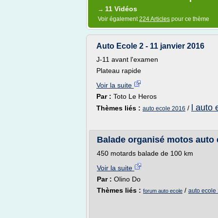
11 Vidéos
→
Voir également
224 Articles
pour ce thème
Auto Ecole 2 - 11 janvier 2016
J-11 avant l'examen
Plateau rapide
Voir la suite
Par :
Toto Le Heros
l auto 
Thèmes liés :
/
auto ecole 2016
Balade organisé motos auto 
450 motards balade de 100 km
Voir la suite
Par :
Olino Do
Thèmes liés :
/
auto ecole
forum auto ecole