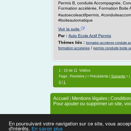
Permis B, conduite Accompagnée, Condu
Formation accélérée, Formation Boite 
#autoecoleactifpermis, #conduiteaccomp
#boiteautomatique
Voir la suite
Par :
Auto Ecole Actif Permis
Thèmes liés :
formation acceleree conduite 
/
formation acceleree
permis conduite boite 
1 - 10 de 11 Vidéos
Page : Première | < Précédente |
Suivante
> |
0
|
1
Accueil
|
Mentions légales
|
Conditions
Pour ajouter ou supprimer un site, voi
En poursuivant votre navigation sur ce site, vous accep
d'intérêts.
En savoir plus