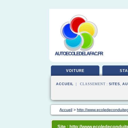
AUTOECOLEDELAFAC.FR
VOITURE
STA
ACCUEIL
| CLASSEMENT :
SITES
,
AU
Accueil
>
http://www.ecoledeconduite
Site : http://www.ecoledecondui