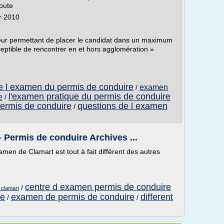
oute
er 2010
teur permettant de placer le candidat dans un maximum
ceptible de rencontrer en et hors agglomération »
e l examen du permis de conduire
examen
/
l'examen pratique du permis de conduire
e
/
permis de conduire
questions de l examen
/
 Permis de conduire Archives ...
en de Clamart est tout à fait différent des autres
centre d examen permis de conduire
/
 clamart
re
examen de permis de conduire
different
/
/