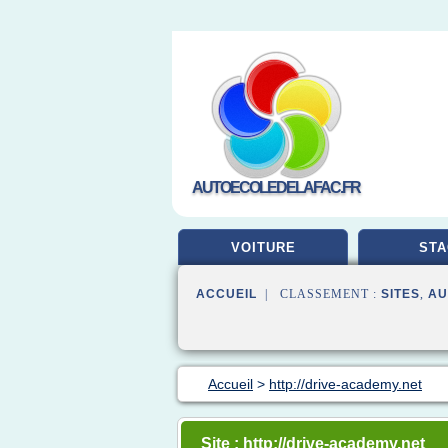
AUTOECOLEDELAFAC.FR
VOITURE
STA
ACCUEIL
| CLASSEMENT :
SITES
,
AU
Accueil
>
http://drive-academy.net
Site : http://drive-academy.net